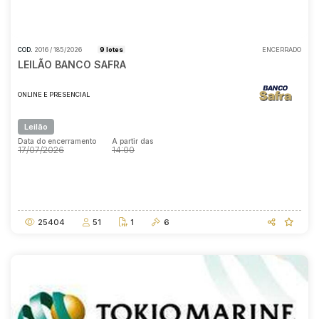
COD.
2016 / 185/2026
9 lotes
ENCERRADO
LEILÃO BANCO SAFRA
ONLINE E PRESENCIAL
Leilão
Data do encerramento
A partir das
17/07/2026
14:00
Data do encerramento
A partir das
17/07/2026
14:00
25404
51
1
6