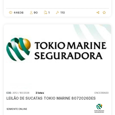
15/07/2026
14:00
44636
90
1
110
COD.
2012 / 181/2026
2 lotes
ENCERRADO
LEILÃO DE SUCATAS TOKIO MARINE 8072026DES
SOMENTE ONLINE