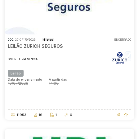
COD.
2010 / 179/2026
4 lotes
ENCERRADO
LEILÃO ZURICH SEGUROS
ONLINE E PRESENCIAL
Leilão
Data do encerramento
A partir das
10/07/2026
14:00
Data do encerramento
A partir das
10/07/2026
14:00
11953
19
1
0