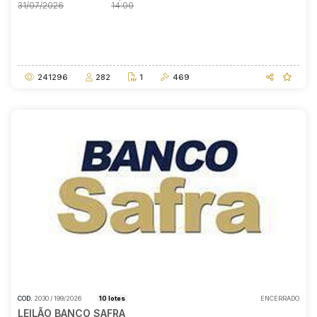
31/07/2026
14:00
Data do encerramento
A partir das
31/07/2026
14:00
241296
282
1
469
COD.
2030 / 199/2026
10 lotes
ENCERRADO
LEILÃO BANCO SAFRA