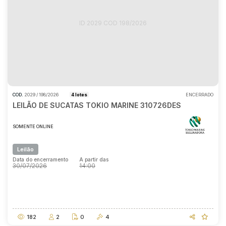
ID 2029 COD 198/2026
COD.
2029 / 198/2026
4 lotes
ENCERRADO
LEILÃO DE SUCATAS TOKIO MARINE 310726DES
SOMENTE ONLINE
Leilão
Data do encerramento
A partir das
30/07/2026
14:00
Data do encerramento
A partir das
30/07/2026
14:00
182
2
0
4