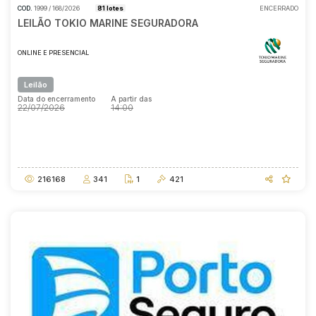
COD.
1999 / 168/2026
81 lotes
ENCERRADO
LEILÃO TOKIO MARINE SEGURADORA
ONLINE E PRESENCIAL
Leilão
Data do encerramento
A partir das
22/07/2026
14:00
Data do encerramento
A partir das
22/07/2026
14:00
216168
341
1
421