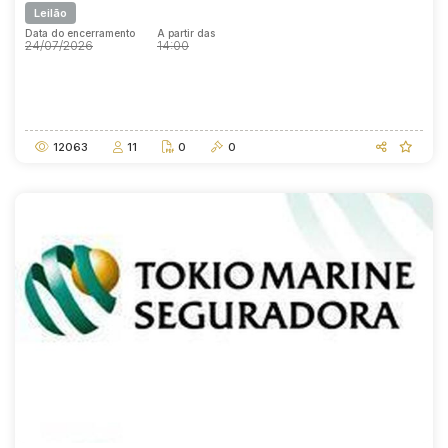
Leilão
Data do encerramento
A partir das
24/07/2026
14:00
Data do encerramento
A partir das
24/07/2026
14:00
12063
11
0
0