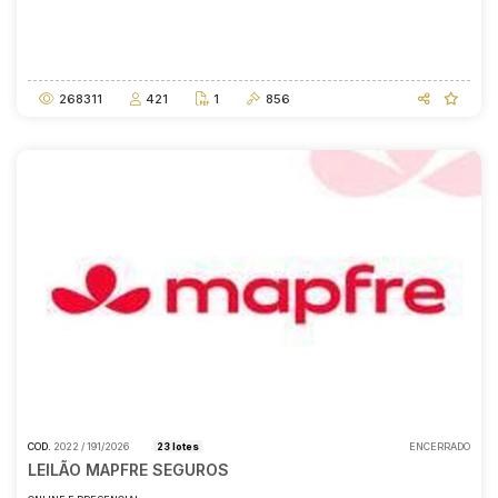
Data do encerramento
A partir das
29/07/2026
14:00
268311
421
1
856
COD.
2022 / 191/2026
23 lotes
ENCERRADO
LEILÃO MAPFRE SEGUROS