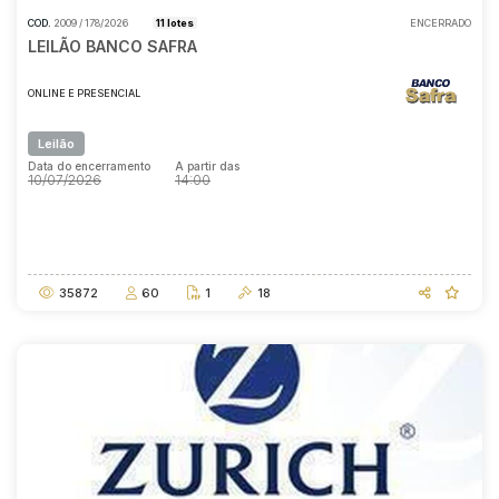
COD.
2009 / 178/2026
11 lotes
ENCERRADO
LEILÃO BANCO SAFRA
ONLINE E PRESENCIAL
Leilão
Data do encerramento
A partir das
10/07/2026
14:00
Data do encerramento
A partir das
10/07/2026
14:00
35872
60
1
18