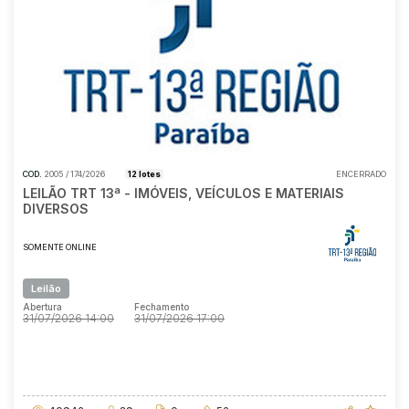
Pesquisar
COD.
2005 / 174/2026
12 lotes
ENCERRADO
LEILÃO TRT 13ª - IMÓVEIS, VEÍCULOS E MATERIAIS
DIVERSOS
SOMENTE ONLINE
Leilão
Abertura
Fechamento
31/07/2026 14:00
31/07/2026 17:00
Abertura
Fechamento
31/07/2026 14:00
31/07/2026 17:00