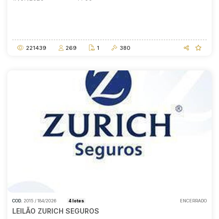
Data do encerramento
A partir das
17/07/2026
14:00
221439
269
1
380
COD.
2015 / 184/2026
4 lotes
ENCERRADO
LEILÃO ZURICH SEGUROS