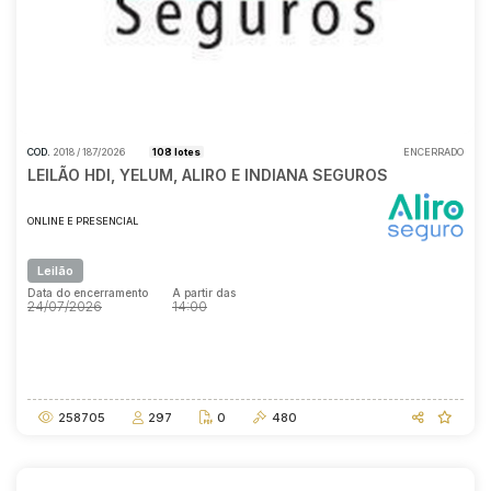
COD.
2018 / 187/2026
108 lotes
ENCERRADO
LEILÃO HDI, YELUM, ALIRO E INDIANA SEGUROS
ONLINE E PRESENCIAL
Leilão
Data do encerramento
A partir das
24/07/2026
14:00
Data do encerramento
A partir das
24/07/2026
14:00
258705
297
0
480