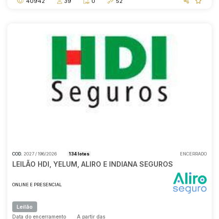
40942
39
0
52
COD.
2027 / 196/2026
134 lotes
ENCERRADO
LEILÃO HDI, YELUM, ALIRO E INDIANA SEGUROS
ONLINE E PRESENCIAL
Leilão
Data do encerramento
A partir das