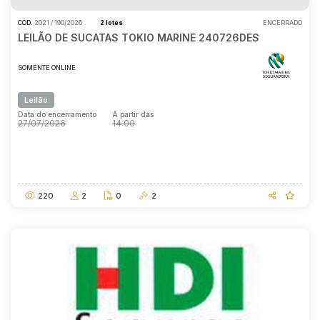
COD.
2021 / 190/2026
2 lotes
ENCERRADO
LEILÃO DE SUCATAS TOKIO MARINE 240726DES
SOMENTE ONLINE
Leilão
Data do encerramento
A partir das
27/07/2026
14:00
Data do encerramento
A partir das
27/07/2026
14:00
220
2
0
2