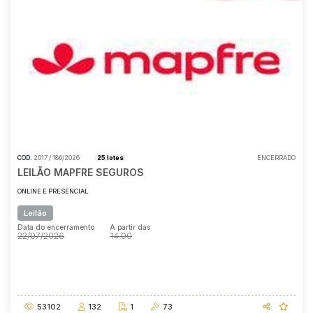
COD.
2017 / 186/2026
25 lotes
ENCERRADO
LEILÃO MAPFRE SEGUROS
ONLINE E PRESENCIAL
Leilão
Data do encerramento
A partir das
22/07/2026
14:00
Data do encerramento
A partir das
22/07/2026
14:00
53102
132
1
73