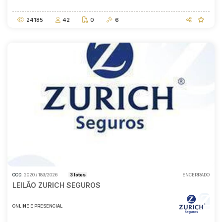
24/07/2026
14:00
24185
42
0
6
COD.
2020 / 189/2026
3 lotes
ENCERRADO
LEILÃO ZURICH SEGUROS
ONLINE E PRESENCIAL