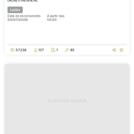
ONLINE E PRESENCIAL
Leilão
Data do encerramento
A partir das
29/07/2026
14:00
Data do encerramento
A partir das
29/07/2026
14:00
57236
137
1
85
ID 2021 COD 190/2026