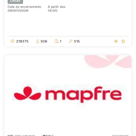
Leilão
Data do encerramento
A partir das
08/07/2026
14:00
Data do encerramento
A partir das
08/07/2026
14:00
219375
306
1
515