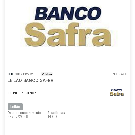
COD.
2019 / 188/2026
7 lotes
ENCERRADO
LEILÃO BANCO SAFRA
ONLINE E PRESENCIAL
Leilão
Data do encerramento
A partir das
24/07/2026
14:00
Data do encerramento
A partir das