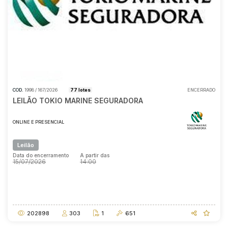
COD.
1998 / 167/2026
77 lotes
ENCERRADO
LEILÃO TOKIO MARINE SEGURADORA
ONLINE E PRESENCIAL
Leilão
Data do encerramento
A partir das
15/07/2026
14:00
Data do encerramento
A partir das
15/07/2026
14:00
202898
303
1
651