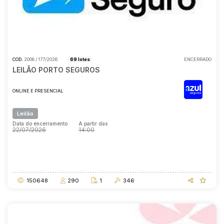
COD.
2008 / 177/2026
69 lotes
ENCERRADO
LEILÃO PORTO SEGUROS
ONLINE E PRESENCIAL
Leilão
Data do encerramento
A partir das
22/07/2026
14:00
Data do encerramento
A partir das
22/07/2026
14:00
150648
290
1
346