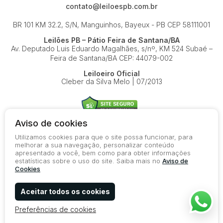
contato@leiloespb.com.br
BR 101 KM 32.2, S/N, Manguinhos, Bayeux - PB
CEP 58111001
Leilões PB – Pátio Feira de Santana/BA
Av. Deputado Luis Eduardo Magalhães, s/nº, KM 524
Subaé –
Feira de Santana/BA
CEP: 44079-002
Leiloeiro Oficial
Cleber da Silva Melo | 07/2013
Aviso de cookies
Utilizamos cookies para que o site possa funcionar, para
© 2026-present - Todos os direitos reservados
melhorar a sua navegação, personalizar conteúdo
apresentado a você, bem como para obter informações
Política de Privacidade
estatísticas sobre o uso do site. Saiba mais no
Aviso de
Aviso de Cookies
Cookies
Termos de Uso
Aceitar todos os cookies
Preferências de cookies