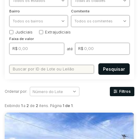
Bairro
Comitente
Judiciais
Extrajudiciais
Faixa de valor
R$
R$
até
Pesquisar
Ordenar por:
Filtros
Exibindo
1
a
2
de
2
itens. Página
1 de 1
.