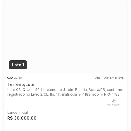
Lote 1
COD.
29765
ABERTURA EM BREVE
Terreno/Lote
Lote 06, Quadra 52, Loteamento Jardim Brasília, Sousa/PB, conforme
registrado no Livro 2/CL, fls. 111, matrícula nº 4183, sob nº R-3-4183;
Lance Inicial
R$ 30.000,00