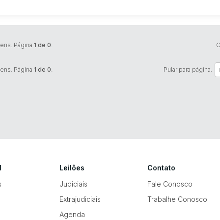
tens. Página
1 de 0
.
O
tens. Página
1 de 0
.
Pular para página:
l
Leilões
Contato
s
Judiciais
Fale Conosco
Extrajudiciais
Trabalhe Conosco
Agenda