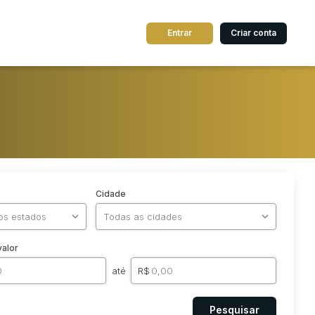
Entrar
Criar conta
Cidade
valor
até
R$
Pesquisar