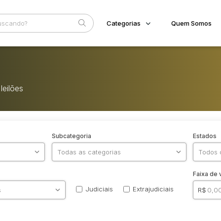
Categorias
Quem Somos
Imóveis
Home
Terreno/Lote
Eventos
Veículos
leilões
Fale Conosco
Carros
Motos
Pesados
Utilitário
Subcategoria
Estados
Faixa de 
Judiciais
Extrajudiciais
R$