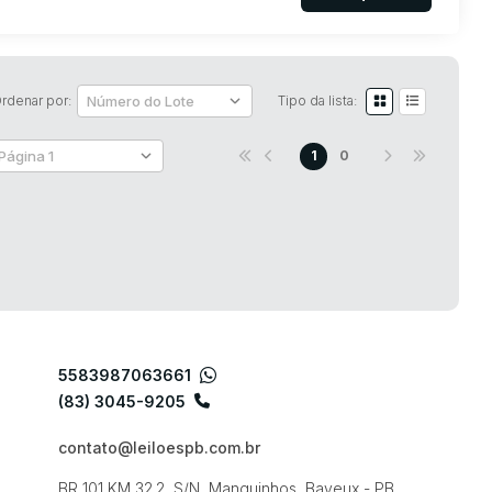
rdenar por:
Tipo da lista:
1
0
5583987063661
(83) 3045-9205
contato@leiloespb.com.br
BR 101 KM 32.2, S/N, Manguinhos, Bayeux - PB