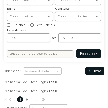
Bairro
Comitente
Judiciais
Extrajudiciais
Faixa de valor
R$
R$
até
Pesquisar
Ordenar por:
Filtros
Exibindo
1
a
0
de
0
itens. Página
1 de 0
.
Exibindo
1
a
0
de
0
itens. Página
1 de 0
.
1
0
Pular para página: