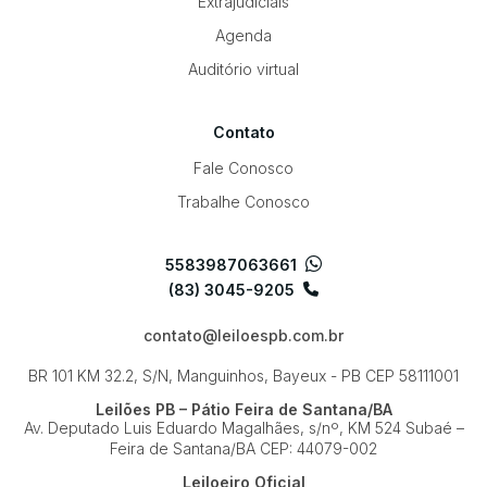
Extrajudiciais
Agenda
Auditório virtual
Contato
Fale Conosco
Trabalhe Conosco
5583987063661
(83) 3045-9205
contato@leiloespb.com.br
BR 101 KM 32.2, S/N, Manguinhos, Bayeux - PB
CEP 58111001
Leilões PB – Pátio Feira de Santana/BA
Av. Deputado Luis Eduardo Magalhães, s/nº, KM 524
Subaé –
Feira de Santana/BA
CEP: 44079-002
Leiloeiro Oficial