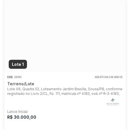
Lote 1
COD.
29765
ABERTURA EM BREVE
Terreno/Lote
Lote 06, Quadra 52, Loteamento Jardim Brasília, Sousa/PB, conforme
registrado no Livro 2/CL, fls. 111, matrícula nº 4183, sob nº R-3-4183;
Lance Inicial
R$ 30.000,00