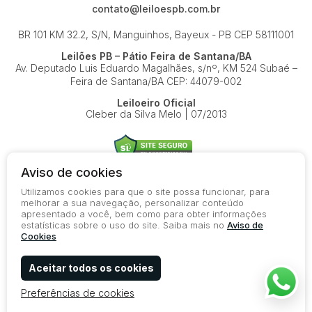
contato@leiloespb.com.br
BR 101 KM 32.2, S/N, Manguinhos, Bayeux - PB
CEP 58111001
Leilões PB – Pátio Feira de Santana/BA
Av. Deputado Luis Eduardo Magalhães, s/nº, KM 524
Subaé –
Feira de Santana/BA
CEP: 44079-002
Leiloeiro Oficial
Cleber da Silva Melo | 07/2013
Aviso de cookies
Utilizamos cookies para que o site possa funcionar, para
© 2026-present - Todos os direitos reservados
melhorar a sua navegação, personalizar conteúdo
apresentado a você, bem como para obter informações
Política de Privacidade
estatísticas sobre o uso do site. Saiba mais no
Aviso de
Aviso de Cookies
Cookies
Termos de Uso
Aceitar todos os cookies
Preferências de cookies