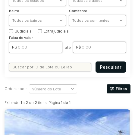
Bairro
Comitente
Judiciais
Extrajudiciais
Faixa de valor
R$
R$
até
Pesquisar
Ordenar por:
Filtros
Exibindo
1
a
2
de
2
itens. Página
1 de 1
.