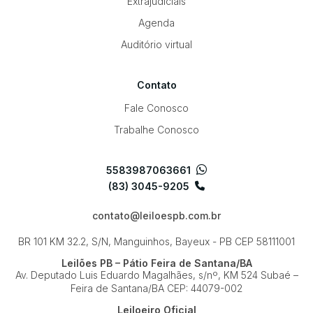
Extrajudiciais
Agenda
Auditório virtual
Contato
Fale Conosco
Trabalhe Conosco
5583987063661
(83) 3045-9205
contato@leiloespb.com.br
BR 101 KM 32.2, S/N, Manguinhos, Bayeux - PB
CEP 58111001
Leilões PB – Pátio Feira de Santana/BA
Av. Deputado Luis Eduardo Magalhães, s/nº, KM 524
Subaé –
Feira de Santana/BA
CEP: 44079-002
Leiloeiro Oficial