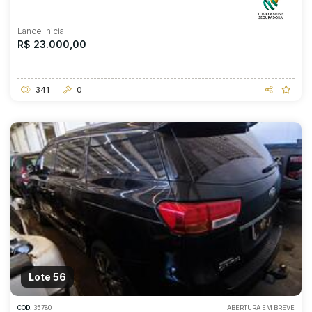
Lance Inicial
R$ 23.000,00
341
0
Lote 56
COD.
35780
ABERTURA EM BREVE