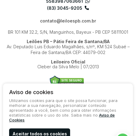
5583987063661
(83) 3045-9205
contato@leiloespb.com.br
BR 101 KM 32.2, S/N, Manguinhos, Bayeux - PB
CEP 58111001
Leilões PB – Pátio Feira de Santana/BA
Av. Deputado Luis Eduardo Magalhães, s/nº, KM 524
Subaé –
Feira de Santana/BA
CEP: 44079-002
Leiloeiro Oficial
Cleber da Silva Melo | 07/2013
Aviso de cookies
Utilizamos cookies para que o site possa funcionar, para
© 2026-present - Todos os direitos reservados
melhorar a sua navegação, personalizar conteúdo
apresentado a você, bem como para obter informações
Política de Privacidade
estatísticas sobre o uso do site. Saiba mais no
Aviso de
Aviso de Cookies
Cookies
Termos de Uso
Aceitar todos os cookies