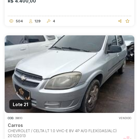
R$ 4.400,00
504
129
4
Lote 21
COD.
39610
VENDIDO
Carros
CHEVROLET / CELTA LT 1.0 VHC-E 8V 4P A/G FLEX(GAS/ALC)
2012/2013