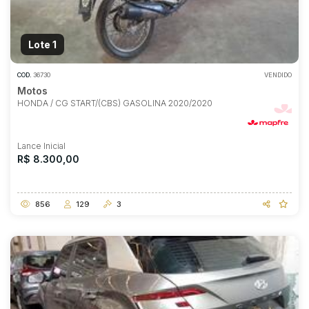
Lote 1
COD.
36730
VENDIDO
Motos
HONDA / CG START/(CBS) GASOLINA 2020/2020
Lance Inicial
R$ 8.300,00
856
129
3