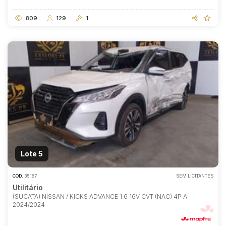
809
129
1
Lote 5
COD.
35187
SEM LICITANTES
Utilitário
(SUCATA) NISSAN / KICKS ADVANCE 1.6 16V CVT (NAC) 4P A
2024/2024