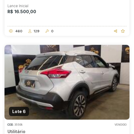
Lance Inicial
R$ 16.500,00
460
129
0
Lote 6
COD.
35508
VENDIDO
Utilitário