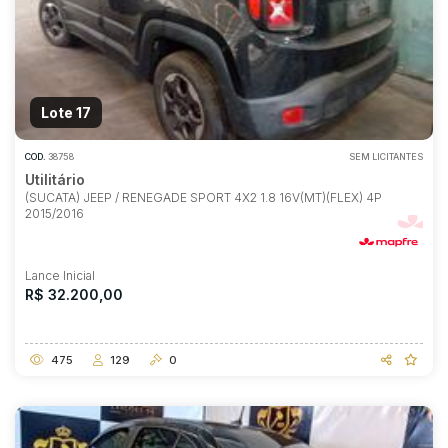
Lote 17
COD.
38758
SEM LICITANTES
Utilitário
(SUCATA) JEEP / RENEGADE SPORT 4X2 1.8 16V(MT)(FLEX) 4P
2015/2016
Lance Inicial
R$ 32.200,00
475
129
0