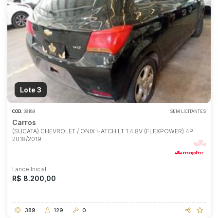
Lote 3
COD.
39189
SEM LICITANTES
Carros
(SUCATA) CHEVROLET / ONIX HATCH LT 1.4 8V (FLEXPOWER) 4P
2018/2019
Lance Inicial
R$ 8.200,00
389
129
0