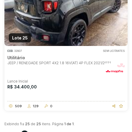
Lote 25
COD.
32807
SEM LICITANTES
Utilitário
JEEP / RENEGADE SPORT 4X2 1.8 16V(AT) 4P FLEX 2021/2021
Lance Inicial
R$ 34.400,00
509
129
0
Exibindo
1
a
25
de
25
itens. Página
1 de 1
.