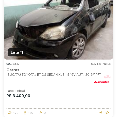
Lote 11
COD.
38512
SEM LICITANTES
Carros
(SUCATA) TOYOTA / ETIOS SEDAN XLS 1.5 16V(AUT.) 2016/2017
Lance Inicial
R$ 6.400,00
129
129
0