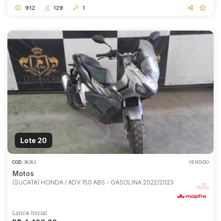
912
129
1
Lote 20
COD.
38382
VENDIDO
Motos
(SUCATA) HONDA / ADV 150 ABS - GASOLINA 2022/2023
Lance Inicial