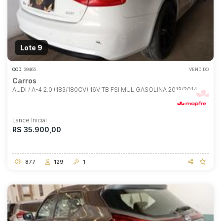
Lote 9
COD.
39465
VENDIDO
Carros
AUDI / A-4 2.0 (183/180CV) 16V TB FSI MUL GASOLINA 2013/2014
Lance Inicial
R$ 35.900,00
877
129
1