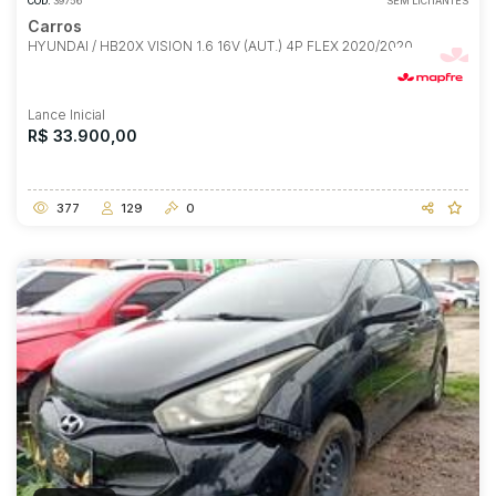
COD.
39756
SEM LICITANTES
Carros
HYUNDAI / HB20X VISION 1.6 16V (AUT.) 4P FLEX 2020/2020
Lance Inicial
R$ 33.900,00
377
129
0