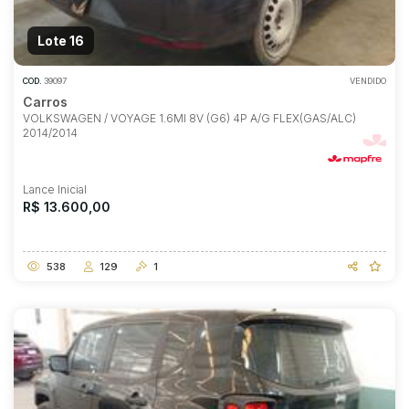
Lote 16
COD.
39097
VENDIDO
Carros
VOLKSWAGEN / VOYAGE 1.6MI 8V (G6) 4P A/G FLEX(GAS/ALC)
2014/2014
Lance Inicial
R$ 13.600,00
538
129
1