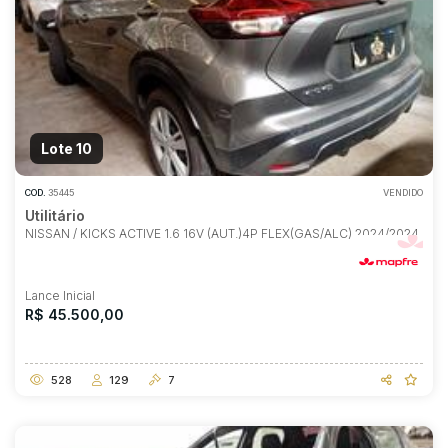
Lote 10
COD.
35445
VENDIDO
Utilitário
NISSAN / KICKS ACTIVE 1.6 16V (AUT.)4P FLEX(GAS/ALC) 2024/2024
Lance Inicial
R$ 45.500,00
528
129
7