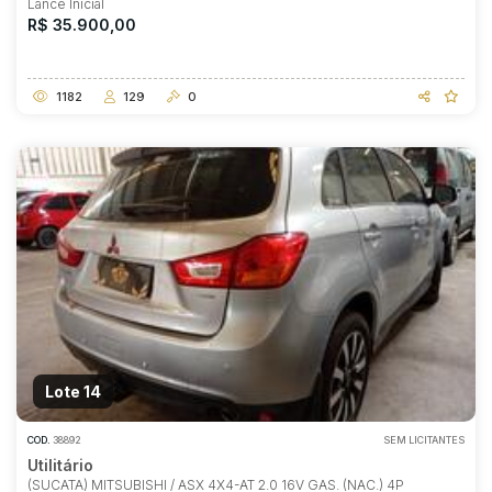
Lance Inicial
R$ 35.900,00
1182
129
0
Lote 14
COD.
38892
SEM LICITANTES
Utilitário
(SUCATA) MITSUBISHI / ASX 4X4-AT 2.0 16V GAS. (NAC.) 4P