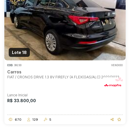
Lote 18
COD.
39230
VENDIDO
Carros
FIAT / CRONOS DRIVE 1.3 8V FIREFLY (A FLEX(GAS/ALC) 2022/2023
Lance Inicial
R$ 33.800,00
670
129
5