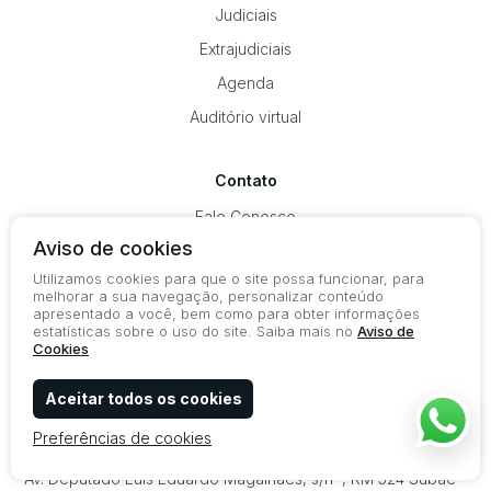
Judiciais
Extrajudiciais
Agenda
Auditório virtual
Contato
Fale Conosco
Aviso de cookies
Trabalhe Conosco
Utilizamos cookies para que o site possa funcionar, para
melhorar a sua navegação, personalizar conteúdo
5583987063661
apresentado a você, bem como para obter informações
estatísticas sobre o uso do site. Saiba mais no
Aviso de
(83) 3045-9205
Cookies
contato@leiloespb.com.br
Aceitar todos os cookies
BR 101 KM 32.2, S/N, Manguinhos, Bayeux - PB
CEP 58111001
Preferências de cookies
Leilões PB – Pátio Feira de Santana/BA
Av. Deputado Luis Eduardo Magalhães, s/nº, KM 524
Subaé –