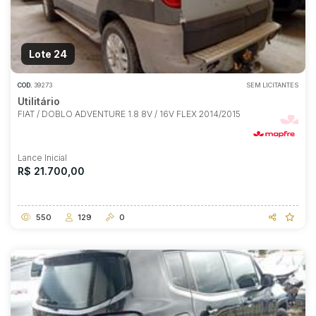
Lote 24
COD.
39273
SEM LICITANTES
Utilitário
FIAT / DOBLO ADVENTURE 1.8 8V / 16V FLEX 2014/2015
Lance Inicial
R$ 21.700,00
550
129
0