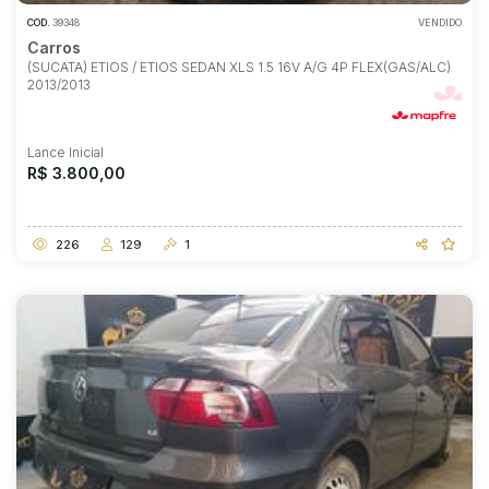
COD.
39348
VENDIDO
Carros
(SUCATA) ETIOS / ETIOS SEDAN XLS 1.5 16V A/G 4P FLEX(GAS/ALC)
2013/2013
Lance Inicial
R$ 3.800,00
226
129
1