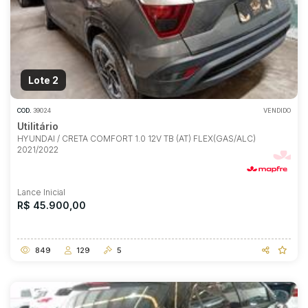
Lote 2
COD.
39024
VENDIDO
Utilitário
HYUNDAI / CRETA COMFORT 1.0 12V TB (AT) FLEX(GAS/ALC)
2021/2022
Lance Inicial
R$ 45.900,00
849
129
5