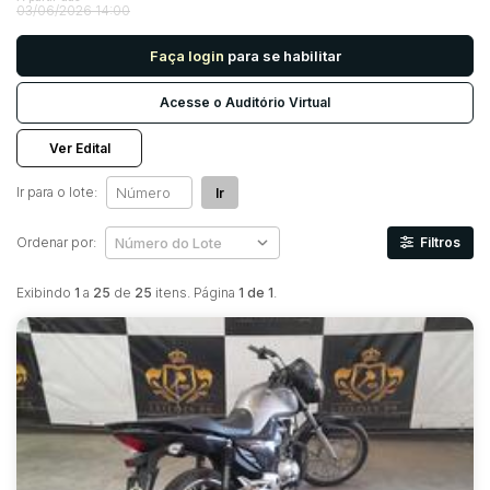
03/06/2026 14:00
Faça login
para se habilitar
Pesquisar
Acesse o Auditório Virtual
Ver Edital
Ir para o lote:
Ir
Ordenar por:
Filtros
Exibindo
1
a
25
de
25
itens. Página
1 de 1
.