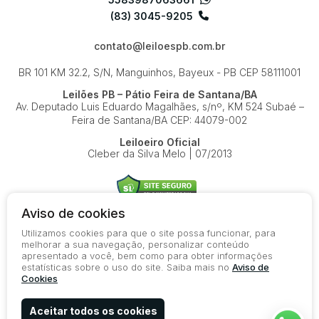
(83) 3045-9205
contato@leiloespb.com.br
BR 101 KM 32.2, S/N, Manguinhos, Bayeux - PB
CEP 58111001
Leilões PB – Pátio Feira de Santana/BA
Av. Deputado Luis Eduardo Magalhães, s/nº, KM 524
Subaé –
Feira de Santana/BA
CEP: 44079-002
Leiloeiro Oficial
Cleber da Silva Melo | 07/2013
Aviso de cookies
Utilizamos cookies para que o site possa funcionar, para
© 2026-present - Todos os direitos reservados
melhorar a sua navegação, personalizar conteúdo
apresentado a você, bem como para obter informações
Política de Privacidade
estatísticas sobre o uso do site. Saiba mais no
Aviso de
Aviso de Cookies
Cookies
Termos de Uso
Aceitar todos os cookies