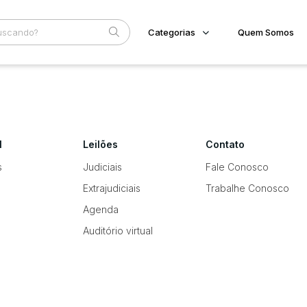
Categorias
Quem Somos
Imóveis
Home
Subcategoria
Esta
Terreno/Lote
Eventos
Veículos
Fale Conosco
Carros
Motos
l
Leilões
Contato
Faixa
Pesados
Judiciais
Extrajudiciais
Utilitário
s
Judiciais
Fale Conosco
R$
Extrajudiciais
Trabalhe Conosco
Agenda
Auditório virtual