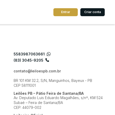
Entrar
Criar conta
dos
Cidade
5583987063661
 de valor
(83) 3045-9205
até
R$
contato@leiloespb.com.br
Pesquisar
BR 101 KM 32.2, S/N, Manguinhos, Bayeux - PB
CEP 58111001
Leilões PB – Pátio Feira de Santana/BA
Av. Deputado Luis Eduardo Magalhães, s/nº, KM 524
Subaé – Feira de Santana/BA
CEP: 44079-002