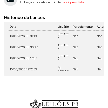
Utilização de carta de crédito
não é permitido
.
Histórico de Lances
Data
Usuário
Parcelamento
Automá
J *****
11/05/2026 08:31:19
Não
Não
*
F *****
11/05/2026 08:30:47
Não
Não
*
J *****
11/05/2026 08:17:37
Não
Não
*
M
10/05/2026 12:12:53
Não
Não
***** *