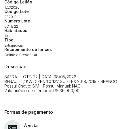
Código Leilão
Habilite-se para efetuar lances ou
122/2026
Histórico de Propostas
propostas
Código Lote
Envie sua Proposta
037013
Número Lote
(Art. 895, CPC)
Data
Usuário
Valor
LOTE 22
Habilitados
14/04/2025 18:43:11
TIAGOFELIPE
R$ 1,00
101
Clique aqui para fazer login
Tipo
14/04/2025 18:43:11
TIAGOFELIPE
R$ 1,00
Extrajudicial
Recebimento de lances
14/04/2025 18:43:11
TIAGOFELIPE
R$ 1,00
Online e Presencial
Descrição
SAFRA | LOTE: 22 | DATA: 08/05/2026
RENAULT / KWID ZEN 1.0 12V SC FLEX 2018/2019 - BRANCO
Possui Chave: SIM | Possui Manual: NÃO
Valor médio de mercado: R$ 36.900,00
Formas de pagamento
À vista