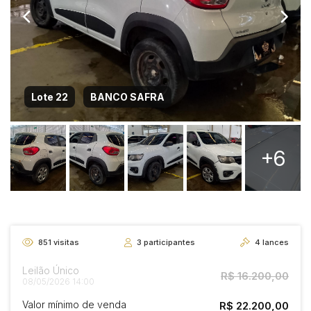
Lote 22
BANCO SAFRA
+6
851
visitas
3
participantes
4
lances
Leilão Único
R$ 16.200,00
08/05/2026 14:00
Valor mínimo de venda
R$ 22.200,00