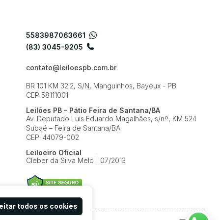
5583987063661
(83) 3045-9205
contato@leiloespb.com.br
BR 101 KM 32.2, S/N, Manguinhos, Bayeux - PB
CEP 58111001
Leilões PB – Pátio Feira de Santana/BA
Av. Deputado Luis Eduardo Magalhães, s/nº, KM 524
Subaé – Feira de Santana/BA
CEP: 44079-002
Leiloeiro Oficial
Cleber da Silva Melo | 07/2013
itar todos os cookies