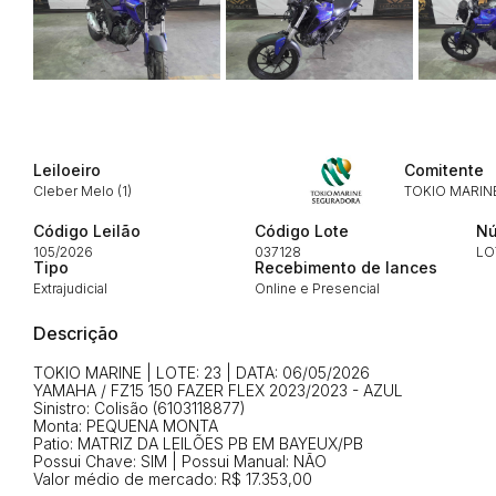
Habilite-se para efetu
Leiloeiro
Comitente
Cleber Melo (1)
TOKIO MARIN
Código Leilão
Código Lote
Nú
Envie sua Proposta
105/2026
037128
LO
Tipo
Recebimento de lances
Extrajudicial
Online e Presencial
Descrição
TOKIO MARINE | LOTE: 23 | DATA: 06/05/2026
YAMAHA / FZ15 150 FAZER FLEX 2023/2023 - AZUL
Sinistro: Colisão (6103118877)
Monta: PEQUENA MONTA
Patio: MATRIZ DA LEILÕES PB EM BAYEUX/PB
Possui Chave: SIM | Possui Manual: NÃO
Valor médio de mercado: R$ 17.353,00