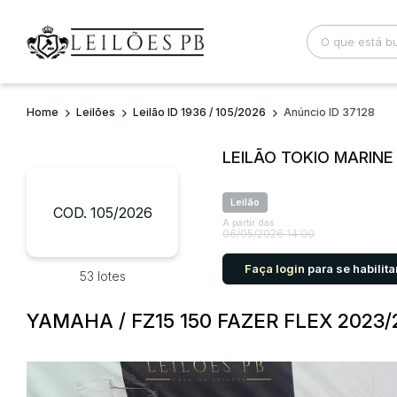
Home
Leilões
Leilão ID 1936 / 105/2026
Anúncio ID 37128
Busca por palavra-chave
Categoria
LEILÃO TOKIO MARIN
Bairro
Comitente
Leilão
COD. 105/2026
A partir das
06/05/2026 14:00
Faça login
para se habilita
53 lotes
YAMAHA / FZ15 150 FAZER FLEX 2023/