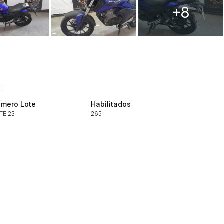
+8
ar lances ou propostas
E
mero Lote
Histórico de Propostas
Habilitados
TE 23
265
(Art. 895,
Data
Usuário
Clique aqui para fazer login
14/04/2025 18:43:11
TIAGOFELIPE
14/04/2025 18:43:11
TIAGOFELIPE
14/04/2025 18:43:11
TIAGOFELIPE