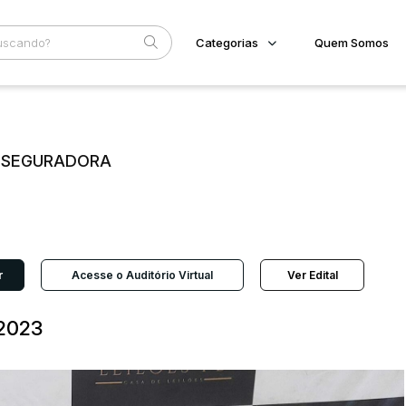
Categorias
Quem Somos
Imóveis
Home
Subcategoria
Esta
Terreno/Lote
Eventos
Veículos
E SEGURADORA
Fale Conosco
Carros
Motos
Faixa
Pesados
Judiciais
Extrajudiciais
Utilitário
R$
r
Acesse o Auditório Virtual
Ver Edital
2023