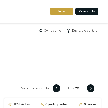
Entrar
Criar conta
Compartilhe
Dúvidas e contato
dos
Cidade
 de valor
até
R$
Pesquisar
Voltar para o evento
874
visitas
6
participantes
6
lances