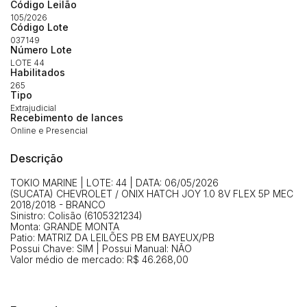
Código Leilão
Envie sua Proposta
105/2026
(Art. 895, CPC)
Código Lote
Data
Usuário
Valor
037149
Número Lote
14/04/2025 18:43:11
TIAGOFELIPE
R$ 1,00
LOTE 44
Clique aqui para fazer login
14/04/2025 18:43:11
TIAGOFELIPE
R$ 1,00
Habilitados
265
14/04/2025 18:43:11
TIAGOFELIPE
R$ 1,00
Tipo
Extrajudicial
Recebimento de lances
Online e Presencial
Descrição
TOKIO MARINE | LOTE: 44 | DATA: 06/05/2026
(SUCATA) CHEVROLET / ONIX HATCH JOY 1.0 8V FLEX 5P MEC
2018/2018 - BRANCO
Sinistro: Colisão (6105321234)
Monta: GRANDE MONTA
Patio: MATRIZ DA LEILÕES PB EM BAYEUX/PB
Possui Chave: SIM | Possui Manual: NÃO
Valor médio de mercado: R$ 46.268,00