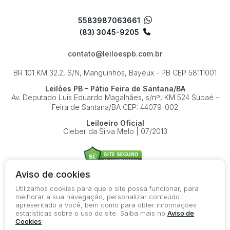
5583987063661
(83) 3045-9205
contato@leiloespb.com.br
BR 101 KM 32.2, S/N, Manguinhos, Bayeux - PB
CEP 58111001
Leilões PB – Pátio Feira de Santana/BA
Av. Deputado Luis Eduardo Magalhães, s/nº, KM 524
Subaé –
Feira de Santana/BA
CEP: 44079-002
Leiloeiro Oficial
Cleber da Silva Melo | 07/2013
Aviso de cookies
Utilizamos cookies para que o site possa funcionar, para
© 2026-present - Todos os direitos reservados
melhorar a sua navegação, personalizar conteúdo
apresentado a você, bem como para obter informações
Política de Privacidade
estatísticas sobre o uso do site. Saiba mais no
Aviso de
Aviso de Cookies
Cookies