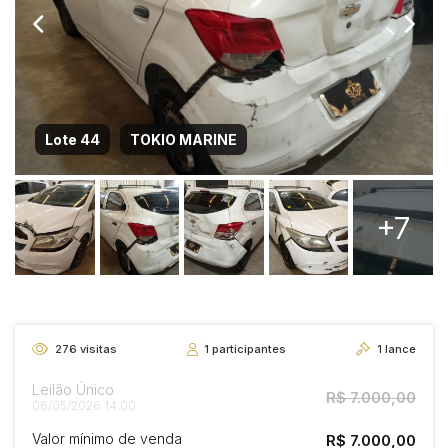
Lote 44
TOKIO MARINE
+7
276
visitas
1
participantes
1
lance
Leilão Único
R$ 7.000,00
06/05/2026 14:00
Valor mínimo de venda
R$ 7.000,00