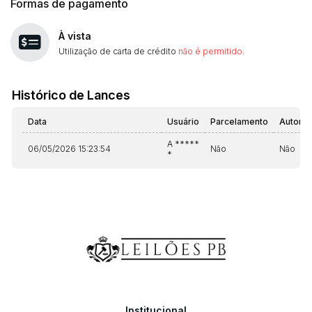
Formas de pagamento
À vista
Utilização de carta de crédito
não é permitido
.
Histórico de Lances
Data
Usuário
Parcelamento
Automá
A *****
06/05/2026 15:23:54
Não
Não
*
Institucional