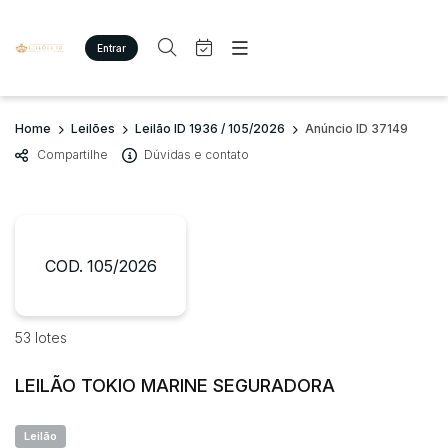
Entrar
Criar conta
Entrar
Site
Busca por palavra-chave
Home
Leilões
Leilão ID 1936 / 105/2026
Anúncio ID 37149
Agenda
Home
Compartilhe
Dúvidas e contato
Quem Somos
Quem Somos
Categoria
Subcategoria
Eventos
Contato
Fale Conosco
Busca por categoria
Estados
Cidade
COD. 105/2026
Imóveis
Terreno/Lote
Veículos
Bairro
Comitente
53 lotes
Carros
Motos
LEILÃO TOKIO MARINE SEGURADORA
Judiciais
Extrajudiciais
Pesados
Faixa de valor
Utilitário
Leilão
R$
R$
até