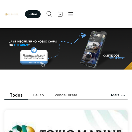
Entrar
Criar conta
Entrar
Site
Busca por palavra-chave
Agenda
Home
Quem Somos
Quem Somos
Categoria
Subcategoria
Eventos
Contato
Fale Conosco
Busca por categoria
Estados
Cidade
Imóveis
Terreno/Lote
Veículos
Todos
Bairro
Leilão
Venda Direta
Comitente
Mais
Carros
Motos
Judiciais
Extrajudiciais
Pesados
Faixa de valor
Utilitário
R$
R$
até