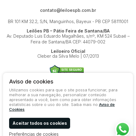
contato@leiloespb.com.br
BR 101 KM 32.2, S/N, Manguinhos, Bayeux - PB
CEP 58111001
Leilões PB – Pátio Feira de Santana/BA
Av. Deputado Luis Eduardo Magalhães, s/nº, KM 524
Subaé –
Feira de Santana/BA
CEP: 44079-002
Leiloeiro Oficial
Cleber da Silva Melo | 07/2013
Aviso de cookies
Utilizamos cookies para que o site possa funcionar, para
© 2026-present - Todos os direitos reservados
melhorar a sua navegação, personalizar conteúdo
apresentado a você, bem como para obter informações
Política de Privacidade
estatísticas sobre o uso do site. Saiba mais no
Aviso de
Aviso de Cookies
Cookies
Termos de Uso
Aceitar todos os cookies
Preferências de cookies