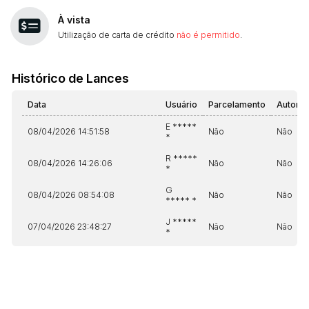
À vista
Utilização de carta de crédito
não é permitido
.
Histórico de Lances
Data
Usuário
Parcelamento
Automá
E *****
08/04/2026 14:51:58
Não
Não
*
R *****
08/04/2026 14:26:06
Não
Não
*
G
08/04/2026 08:54:08
Não
Não
***** *
J *****
07/04/2026 23:48:27
Não
Não
*