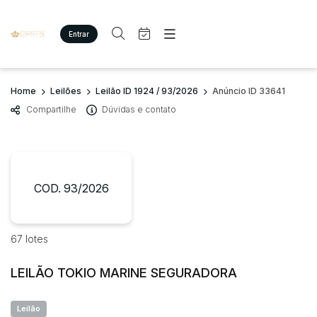
Entrar
Criar conta
Entrar
Site
Busca por palavra-chave
Home
Leilões
Leilão ID 1924 / 93/2026
Anúncio ID 33641
Agenda
Home
Compartilhe
Dúvidas e contato
Quem Somos
Quem Somos
Categoria
Subcategoria
Eventos
Contato
Fale Conosco
Busca por categoria
Estados
Cidade
COD. 93/2026
Imóveis
Terreno/Lote
Veículos
Bairro
Comitente
67 lotes
Carros
Motos
LEILÃO TOKIO MARINE SEGURADORA
Judiciais
Extrajudiciais
Pesados
Faixa de valor
Utilitário
Leilão
R$
R$
até