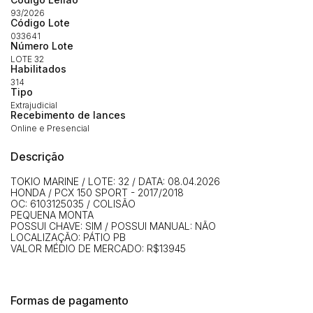
93/2026
Código Lote
Habilite-se para efetuar lances ou
033641
Histórico de Propostas
propostas
Número Lote
Envie sua Proposta
LOTE 32
(Art. 895, CPC)
Data
Usuário
Valor
Habilitados
314
14/04/2025 18:43:11
TIAGOFELIPE
R$ 1,00
Tipo
Extrajudicial
Clique aqui para fazer login
14/04/2025 18:43:11
TIAGOFELIPE
R$ 1,00
Recebimento de lances
Online e Presencial
14/04/2025 18:43:11
TIAGOFELIPE
R$ 1,00
Descrição
TOKIO MARINE / LOTE: 32 / DATA: 08.04.2026
HONDA / PCX 150 SPORT - 2017/2018
OC: 6103125035 / COLISÃO
PEQUENA MONTA
POSSUI CHAVE: SIM / POSSUI MANUAL: NÃO
LOCALIZAÇÃO: PÁTIO PB
VALOR MÉDIO DE MERCADO: R$13945
Formas de pagamento