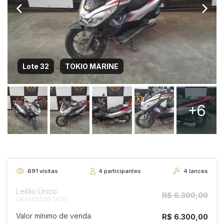
Lote 32
TOKIO MARINE
+6
691
visitas
4
participantes
4
lances
Leilão Único
R$ 6.300,00
08/04/2026 14:00
Valor mínimo de venda
R$ 6.300,00