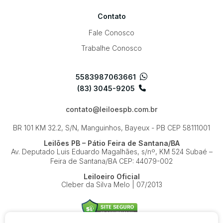
Contato
Fale Conosco
Trabalhe Conosco
5583987063661
(83) 3045-9205
contato@leiloespb.com.br
BR 101 KM 32.2, S/N, Manguinhos, Bayeux - PB
CEP 58111001
Leilões PB – Pátio Feira de Santana/BA
Av. Deputado Luis Eduardo Magalhães, s/nº, KM 524
Subaé –
Feira de Santana/BA
CEP: 44079-002
Leiloeiro Oficial
Cleber da Silva Melo | 07/2013