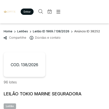
Entrar
Criar conta
Entrar
Site
Busca por palavra-chave
Home
Leilões
Leilão ID 1969 / 138/2026
Anúncio ID 38252
Agenda
Home
Compartilhe
Dúvidas e contato
Quem Somos
Quem Somos
Categoria
Subcategoria
Eventos
Contato
Fale Conosco
Busca por categoria
Estados
Cidade
COD. 138/2026
Imóveis
Terreno/Lote
Veículos
Bairro
Comitente
96 lotes
Carros
Motos
LEILÃO TOKIO MARINE SEGURADORA
Judiciais
Extrajudiciais
Pesados
Faixa de valor
Utilitário
Leilão
R$
R$
até