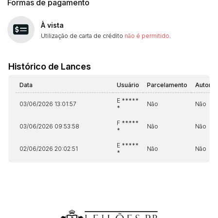
Formas de pagamento
À vista
Utilização de carta de crédito
não é permitido
.
Histórico de Lances
Data
Usuário
Parcelamento
Automá
E *****
03/06/2026 13:01:57
Não
Não
*
F *****
03/06/2026 09:53:58
Não
Não
*
E *****
02/06/2026 20:02:51
Não
Não
*