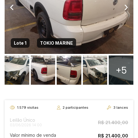
Lote 1
TOKIO MARINE
+5
1.579
visitas
2
participantes
3
lances
Leilão Único
R$ 21.400,00
03/06/2026 14:00
Valor mínimo de venda
R$ 21.400,00