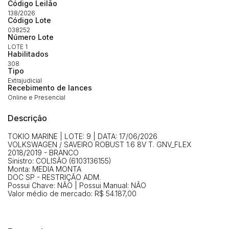
Código Leilão
138/2026
Habilite-se para efetuar lances ou
Código Lote
Histórico de Propostas
propostas
Envie sua Proposta
038252
Número Lote
(Art. 895, CPC)
Data
Usuário
Valor
LOTE 1
Habilitados
14/04/2025 18:43:11
TIAGOFELIPE
R$ 1,00
308
Tipo
Clique aqui para fazer login
14/04/2025 18:43:11
TIAGOFELIPE
R$ 1,00
Extrajudicial
Recebimento de lances
14/04/2025 18:43:11
TIAGOFELIPE
R$ 1,00
Online e Presencial
Descrição
TOKIO MARINE | LOTE: 9 | DATA: 17/06/2026
VOLKSWAGEN / SAVEIRO ROBUST 1.6 8V T. GNV_FLEX
2018/2019 - BRANCO
Sinistro: COLISÃO (6103136155)
Monta: MEDIA MONTA
DOC SP - RESTRIÇÃO ADM.
Possui Chave: NÃO | Possui Manual: NÃO
Valor médio de mercado: R$ 54.187,00