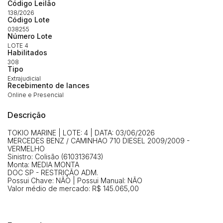
Código Leilão
138/2026
Código Lote
038255
Número Lote
LOTE 4
Habilitados
308
Tipo
Extrajudicial
Recebimento de lances
Online e Presencial
Descrição
TOKIO MARINE | LOTE: 4 | DATA: 03/06/2026
MERCEDES BENZ / CAMINHAO 710 DIESEL 2009/2009 -
VERMELHO
Sinistro: Colisão (6103136743)
Habilite-se para efetuar lances ou
Monta: MEDIA MONTA
Histórico de Propostas
propostas
DOC SP - RESTRIÇÃO ADM.
Envie sua Proposta
Possui Chave: NÃO | Possui Manual: NÃO
Valor médio de mercado: R$ 145.065,00
(Art. 895, CPC)
Data
Usuário
Valor
14/04/2025 18:43:11
TIAGOFELIPE
R$ 1,00
Clique aqui para fazer login
14/04/2025 18:43:11
TIAGOFELIPE
R$ 1,00