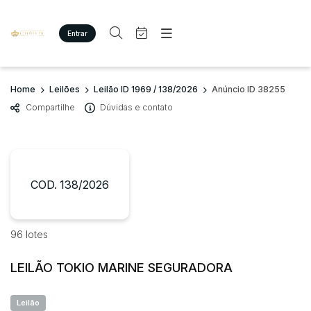
Entrar
Criar conta
Entrar
Site
Busca por palavra-chave
Home
Leilões
Leilão ID 1969 / 138/2026
Anúncio ID 38255
Agenda
Home
Compartilhe
Dúvidas e contato
Quem Somos
Quem Somos
Categoria
Subcategoria
Eventos
Contato
Fale Conosco
Busca por categoria
Estados
Cidade
COD. 138/2026
Imóveis
Terreno/Lote
Veículos
Bairro
Comitente
96 lotes
Carros
Motos
LEILÃO TOKIO MARINE SEGURADORA
Judiciais
Extrajudiciais
Pesados
Faixa de valor
Utilitário
Leilão
R$
R$
até