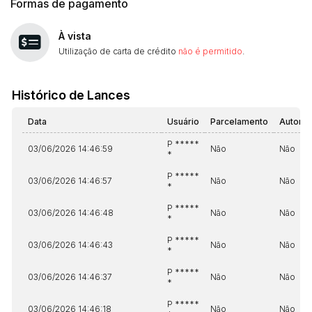
Formas de pagamento
14/04/2025 18:43:11
TIAGOFELIPE
R$ 1,00
À vista
Utilização de carta de crédito
não é permitido
.
Histórico de Lances
Data
Usuário
Parcelamento
Automá
P *****
03/06/2026 14:46:59
Não
Não
*
P *****
03/06/2026 14:46:57
Não
Não
*
P *****
03/06/2026 14:46:48
Não
Não
*
P *****
03/06/2026 14:46:43
Não
Não
*
P *****
03/06/2026 14:46:37
Não
Não
*
P *****
03/06/2026 14:46:18
Não
Não