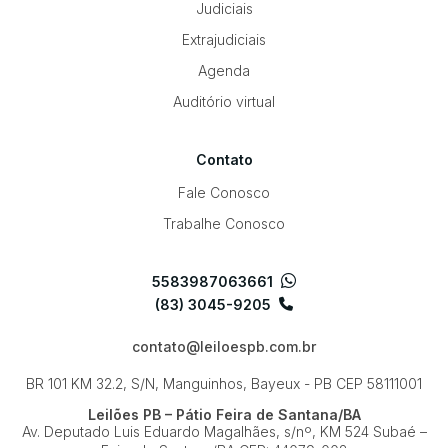
Judiciais
Extrajudiciais
Agenda
Auditório virtual
Contato
Fale Conosco
Trabalhe Conosco
5583987063661
(83) 3045-9205
contato@leiloespb.com.br
BR 101 KM 32.2, S/N, Manguinhos, Bayeux - PB
CEP 58111001
Leilões PB – Pátio Feira de Santana/BA
Av. Deputado Luis Eduardo Magalhães, s/nº, KM 524
Subaé –