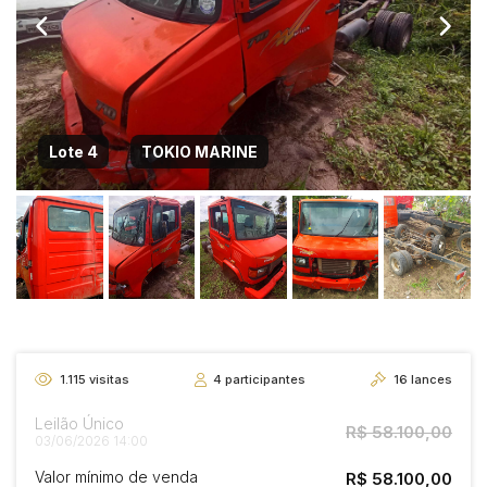
Lote 4
TOKIO MARINE
1.115
visitas
4
participantes
16
lances
Leilão Único
R$ 58.100,00
03/06/2026 14:00
Valor mínimo de venda
R$ 58.100,00