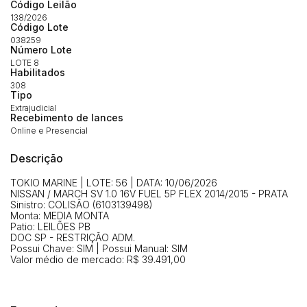
Código Leilão
Envie sua Proposta
138/2026
(Art. 895, CPC)
Código Lote
Data
Usuário
Valor
038259
Número Lote
14/04/2025 18:43:11
TIAGOFELIPE
R$ 1,00
LOTE 8
Clique aqui para fazer login
14/04/2025 18:43:11
TIAGOFELIPE
R$ 1,00
Habilitados
308
14/04/2025 18:43:11
TIAGOFELIPE
R$ 1,00
Tipo
Extrajudicial
Recebimento de lances
Online e Presencial
Descrição
TOKIO MARINE | LOTE: 56 | DATA: 10/06/2026
NISSAN / MARCH SV 1.0 16V FUEL 5P FLEX 2014/2015 - PRATA
Sinistro: COLISÃO (6103139498)
Monta: MEDIA MONTA
Patio: LEILÕES PB
DOC SP - RESTRIÇÃO ADM.
Possui Chave: SIM | Possui Manual: SIM
Valor médio de mercado: R$ 39.491,00