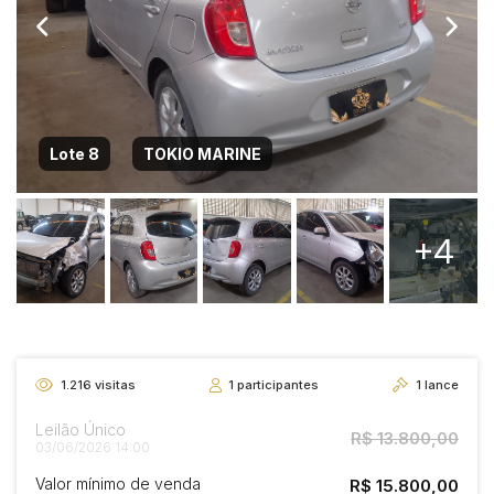
Lote 8
TOKIO MARINE
+4
1.216
visitas
1
participantes
1
lance
Leilão Único
R$ 13.800,00
03/06/2026 14:00
Valor mínimo de venda
R$ 15.800,00