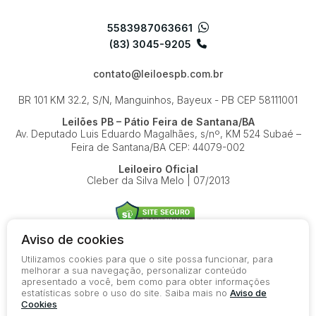
5583987063661
(83) 3045-9205
contato@leiloespb.com.br
BR 101 KM 32.2, S/N, Manguinhos, Bayeux - PB
CEP 58111001
Leilões PB – Pátio Feira de Santana/BA
Av. Deputado Luis Eduardo Magalhães, s/nº, KM 524
Subaé –
Feira de Santana/BA
CEP: 44079-002
Leiloeiro Oficial
Cleber da Silva Melo | 07/2013
Aviso de cookies
Utilizamos cookies para que o site possa funcionar, para
© 2026-present - Todos os direitos reservados
melhorar a sua navegação, personalizar conteúdo
apresentado a você, bem como para obter informações
Política de Privacidade
estatísticas sobre o uso do site. Saiba mais no
Aviso de
Aviso de Cookies
Cookies