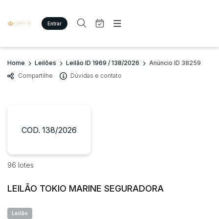
Entrar
Criar conta
Entrar
Site
Busca por palavra-chave
Home
Leilões
Leilão ID 1969 / 138/2026
Anúncio ID 38259
Agenda
Home
Compartilhe
Dúvidas e contato
Quem Somos
Quem Somos
Categoria
Subcategoria
Eventos
Contato
Fale Conosco
Busca por categoria
Estados
Cidade
COD. 138/2026
Imóveis
Terreno/Lote
Veículos
Bairro
Comitente
96 lotes
Carros
Motos
LEILÃO TOKIO MARINE SEGURADORA
Judiciais
Extrajudiciais
Pesados
Faixa de valor
Utilitário
Leilão
R$
R$
até