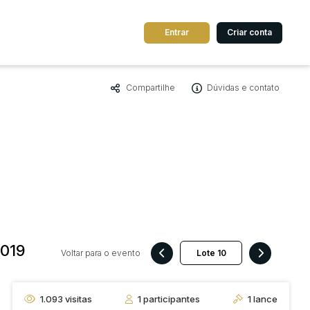
Entrar
Criar conta
Compartilhe
Dúvidas e contato
dos
Cidade
 de valor
até
R$
Pesquisar
019
Voltar para o evento
1.093
visitas
1
participantes
1
lance