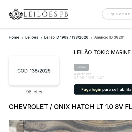
Home
Leilões
Leilão ID 1969 / 138/2026
Anúncio ID 38261
Busca por palavra-chave
Categoria
LEILÃO TOKIO MARIN
Bairro
Comitente
Leilão
COD. 138/2026
A partir das
03/06/2026 14:00
Faça login
para se habilita
96 lotes
CHEVROLET / ONIX HATCH LT 1.0 8V 