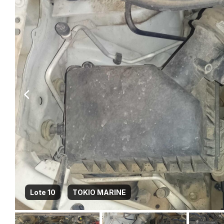
Lote 10
TOKIO MARINE
Habilite-se para efetu