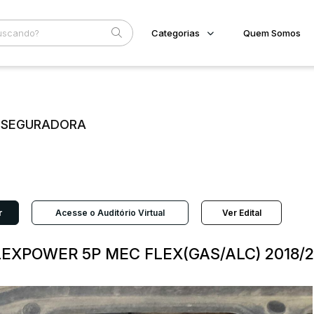
Categorias
Quem Somos
Imóveis
Home
Subcategoria
Esta
Terreno/Lote
Eventos
Veículos
E SEGURADORA
Fale Conosco
Carros
Motos
Faixa
Pesados
Judiciais
Extrajudiciais
Utilitário
R$
r
Acesse o Auditório Virtual
Ver Edital
FLEXPOWER 5P MEC FLEX(GAS/ALC) 2018/2