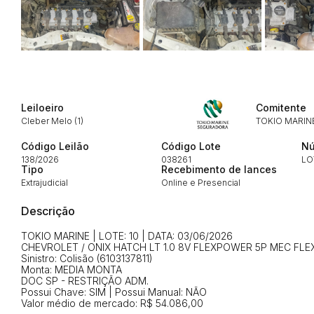
Envie sua Proposta
Leiloeiro
Comitente
Cleber Melo (1)
TOKIO MARIN
Código Leilão
Código Lote
Nú
138/2026
038261
LO
Tipo
Recebimento de lances
Extrajudicial
Online e Presencial
Descrição
TOKIO MARINE | LOTE: 10 | DATA: 03/06/2026
CHEVROLET / ONIX HATCH LT 1.0 8V FLEXPOWER 5P MEC FLEX
Sinistro: Colisão (6103137811)
Monta: MEDIA MONTA
DOC SP - RESTRIÇÃO ADM.
Possui Chave: SIM | Possui Manual: NÃO
Valor médio de mercado: R$ 54.086,00