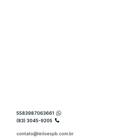
5583987063661
(83) 3045-9205
contato@leiloespb.com.br