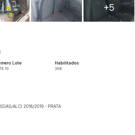
+5
Histórico de Propostas
(Art. 895,
E
Data
Usuário
Clique aqui para fazer login
14/04/2025 18:43:11
TIAGOFELIPE
mero Lote
Habilitados
TE 10
308
14/04/2025 18:43:11
TIAGOFELIPE
14/04/2025 18:43:11
TIAGOFELIPE
(GAS/ALC) 2018/2019 - PRATA