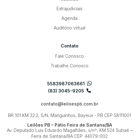
Extrajudiciais
Agenda
Auditório virtual
Contato
Fale Conosco
Trabalhe Conosco
5583987063661
(83) 3045-9205
contato@leiloespb.com.br
BR 101 KM 32.2, S/N, Manguinhos, Bayeux - PB
CEP 58111001
Leilões PB – Pátio Feira de Santana/BA
Av. Deputado Luis Eduardo Magalhães, s/nº, KM 524
Subaé –
Feira de Santana/BA
CEP: 44079-002