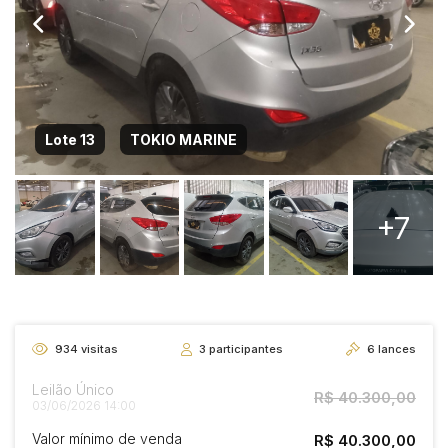
Lote 13
TOKIO MARINE
+7
934
visitas
3
participantes
6
lances
Leilão Único
R$ 40.300,00
03/06/2026 14:00
Valor mínimo de venda
R$ 40.300,00