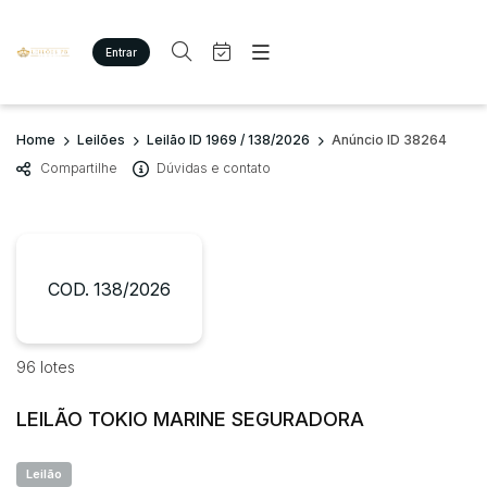
Entrar
Criar conta
Entrar
Site
Busca por palavra-chave
Home
Leilões
Leilão ID 1969 / 138/2026
Anúncio ID 38264
Agenda
Home
Compartilhe
Dúvidas e contato
Quem Somos
Quem Somos
Categoria
Subcategoria
Eventos
Contato
Fale Conosco
Busca por categoria
Estados
Cidade
COD. 138/2026
Imóveis
Terreno/Lote
Veículos
Bairro
Comitente
96 lotes
Carros
Motos
LEILÃO TOKIO MARINE SEGURADORA
Judiciais
Extrajudiciais
Pesados
Faixa de valor
Utilitário
Leilão
R$
R$
até