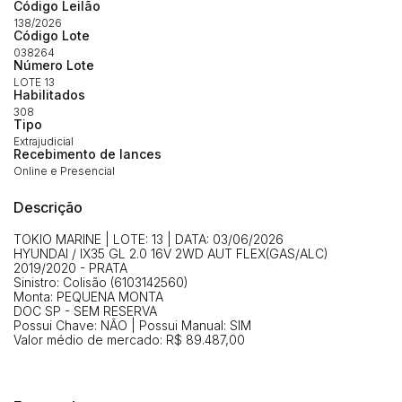
Código Leilão
138/2026
Código Lote
038264
Número Lote
LOTE 13
Habilite-se para efetuar lances ou
Habilitados
Histórico de Propostas
propostas
Envie sua Proposta
308
Tipo
(Art. 895, CPC)
Data
Usuário
Valor
Extrajudicial
Recebimento de lances
14/04/2025 18:43:11
TIAGOFELIPE
R$ 1,00
Online e Presencial
Clique aqui para fazer login
14/04/2025 18:43:11
TIAGOFELIPE
R$ 1,00
Descrição
14/04/2025 18:43:11
TIAGOFELIPE
R$ 1,00
TOKIO MARINE | LOTE: 13 | DATA: 03/06/2026
HYUNDAI / IX35 GL 2.0 16V 2WD AUT FLEX(GAS/ALC)
2019/2020 - PRATA
Sinistro: Colisão (6103142560)
Monta: PEQUENA MONTA
DOC SP - SEM RESERVA
Possui Chave: NÃO | Possui Manual: SIM
Valor médio de mercado: R$ 89.487,00