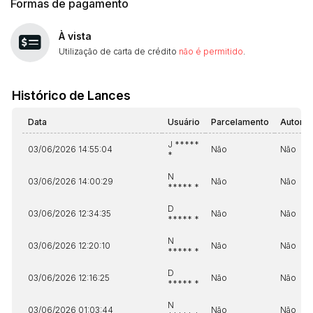
Formas de pagamento
À vista
Utilização de carta de crédito
não é permitido
.
Histórico de Lances
Data
Usuário
Parcelamento
Automá
J *****
03/06/2026 14:55:04
Não
Não
*
N
03/06/2026 14:00:29
Não
Não
***** *
D
03/06/2026 12:34:35
Não
Não
***** *
N
03/06/2026 12:20:10
Não
Não
***** *
D
03/06/2026 12:16:25
Não
Não
***** *
N
03/06/2026 01:03:44
Não
Não