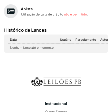
À vista
Utilização de carta de crédito
não é permitido
.
Histórico de Lances
Data
Usuário
Parcelamento
Automá
Nenhum lance até o momento
Institucional
Quem Somos