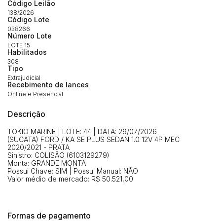
Código Leilão
(Art. 895, CPC)
Data
Usuário
Valor
138/2026
Código Lote
14/04/2025 18:43:11
TIAGOFELIPE
R$ 1,00
038266
Número Lote
Clique aqui para fazer login
14/04/2025 18:43:11
TIAGOFELIPE
R$ 1,00
LOTE 15
Habilitados
14/04/2025 18:43:11
TIAGOFELIPE
R$ 1,00
308
Tipo
Extrajudicial
Recebimento de lances
Online e Presencial
Descrição
TOKIO MARINE | LOTE: 44 | DATA: 29/07/2026
(SUCATA) FORD / KA SE PLUS SEDAN 1.0 12V 4P MEC
2020/2021 - PRATA
Sinistro: COLISÃO (6103129279)
Monta: GRANDE MONTA
Possui Chave: SIM | Possui Manual: NÃO
Valor médio de mercado: R$ 50.521,00
Formas de pagamento