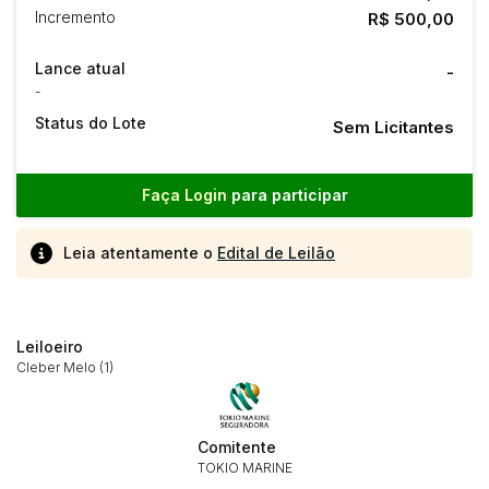
Incremento
R$ 500,00
Lance atual
-
-
Status do Lote
Sem Licitantes
Faça Login
para participar
Leia atentamente o
Edital de Leilão
Leiloeiro
Cleber Melo (1)
Comitente
Habilite-se para efetuar lances ou
TOKIO MARINE
Histórico de Propostas
propostas
Envie sua Proposta