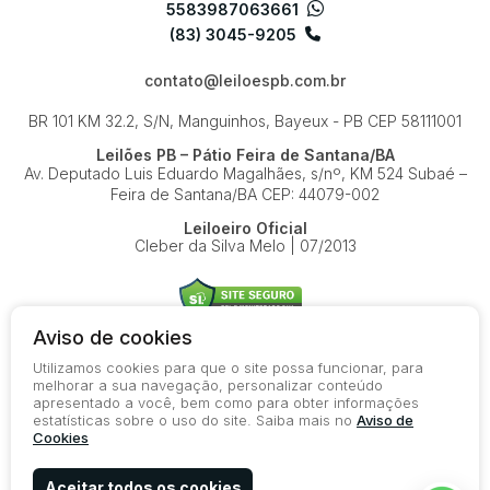
5583987063661
(83) 3045-9205
contato@leiloespb.com.br
BR 101 KM 32.2, S/N, Manguinhos, Bayeux - PB
CEP 58111001
Leilões PB – Pátio Feira de Santana/BA
Av. Deputado Luis Eduardo Magalhães, s/nº, KM 524
Subaé –
Feira de Santana/BA
CEP: 44079-002
Leiloeiro Oficial
Cleber da Silva Melo | 07/2013
Aviso de cookies
Utilizamos cookies para que o site possa funcionar, para
© 2026-present - Todos os direitos reservados
melhorar a sua navegação, personalizar conteúdo
apresentado a você, bem como para obter informações
Política de Privacidade
estatísticas sobre o uso do site. Saiba mais no
Aviso de
Aviso de Cookies
Cookies
Termos de Uso
Aceitar todos os cookies