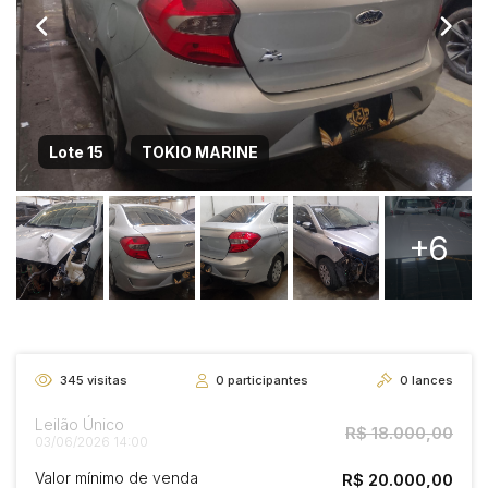
Lote 15
TOKIO MARINE
+6
345
visitas
0
participantes
0
lances
Leilão Único
R$ 18.000,00
03/06/2026 14:00
Valor mínimo de venda
R$ 20.000,00