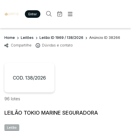
Entrar
Criar conta
Entrar
Site
Busca por palavra-chave
Home
Leilões
Leilão ID 1969 / 138/2026
Anúncio ID 38266
Agenda
Home
Compartilhe
Dúvidas e contato
Quem Somos
Quem Somos
Categoria
Subcategoria
Eventos
Contato
Fale Conosco
Busca por categoria
Estados
Cidade
COD. 138/2026
Imóveis
Terreno/Lote
Veículos
Bairro
Comitente
96 lotes
Carros
Motos
LEILÃO TOKIO MARINE SEGURADORA
Judiciais
Extrajudiciais
Pesados
Faixa de valor
Utilitário
Leilão
R$
R$
até