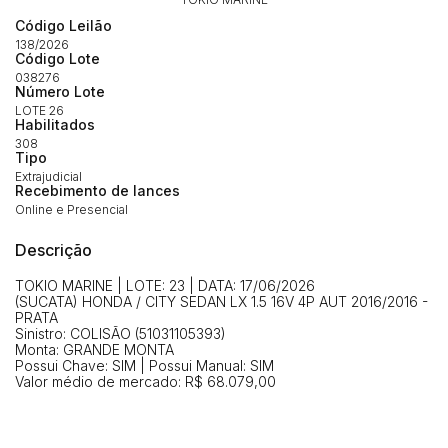
Envie sua Proposta
Código Leilão
(Art. 895, CPC)
Data
Usuário
Valor
138/2026
Código Lote
14/04/2025 18:43:11
TIAGOFELIPE
R$ 1,00
038276
Clique aqui para fazer login
Número Lote
14/04/2025 18:43:11
TIAGOFELIPE
R$ 1,00
LOTE 26
Habilitados
14/04/2025 18:43:11
TIAGOFELIPE
R$ 1,00
308
Tipo
Extrajudicial
Recebimento de lances
Online e Presencial
Descrição
TOKIO MARINE | LOTE: 23 | DATA: 17/06/2026
(SUCATA) HONDA / CITY SEDAN LX 1.5 16V 4P AUT 2016/2016 -
PRATA
Sinistro: COLISÃO (51031105393)
Monta: GRANDE MONTA
Possui Chave: SIM | Possui Manual: SIM
Valor médio de mercado: R$ 68.079,00