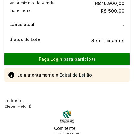
Valor mínimo de venda
R$ 10.900,00
Incremento
R$ 500,00
Lance atual
-
-
Status do Lote
Sem Licitantes
Faça Login
para participar
Leia atentamente o
Edital de Leilão
Leiloeiro
Cleber Melo (1)
Habilite-se para efetuar lances ou
Comitente
Histórico de Propostas
propostas
TOKIO MARINE