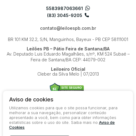
5583987063661
(83) 3045-9205
contato@leiloespb.com.br
BR 101 KM 32.2, S/N, Manguinhos, Bayeux - PB
CEP 58111001
Leilões PB – Pátio Feira de Santana/BA
Av. Deputado Luis Eduardo Magalhães, s/nº, KM 524
Subaé –
Feira de Santana/BA
CEP: 44079-002
Leiloeiro Oficial
Cleber da Silva Melo | 07/2013
Aviso de cookies
Utilizamos cookies para que o site possa funcionar, para
© 2026-present - Todos os direitos reservados
melhorar a sua navegação, personalizar conteúdo
apresentado a você, bem como para obter informações
Política de Privacidade
estatísticas sobre o uso do site. Saiba mais no
Aviso de
Aviso de Cookies
Cookies
Termos de Uso