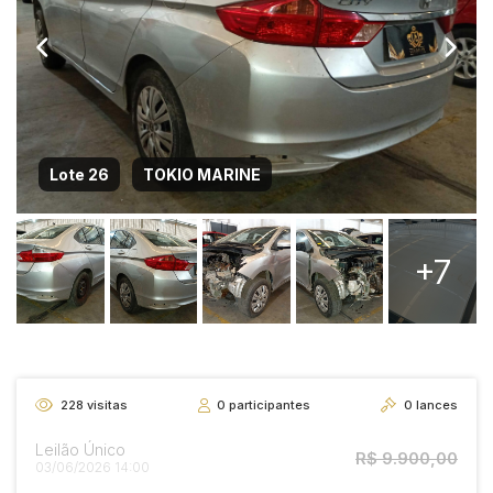
Lote 26
TOKIO MARINE
+7
228
visitas
0
participantes
0
lances
Leilão Único
R$ 9.900,00
03/06/2026 14:00