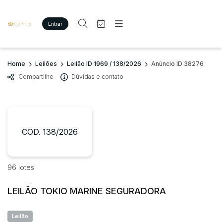
Entrar
Criar conta
Entrar
Site
Busca por palavra-chave
Home
Leilões
Leilão ID 1969 / 138/2026
Anúncio ID 38276
Agenda
Home
Compartilhe
Dúvidas e contato
Quem Somos
Quem Somos
Categoria
Subcategoria
Eventos
Contato
Fale Conosco
Busca por categoria
Estados
Cidade
COD. 138/2026
Imóveis
Terreno/Lote
Veículos
Bairro
Comitente
96 lotes
Carros
Motos
LEILÃO TOKIO MARINE SEGURADORA
Judiciais
Extrajudiciais
Pesados
Faixa de valor
Utilitário
Leilão
R$
R$
até