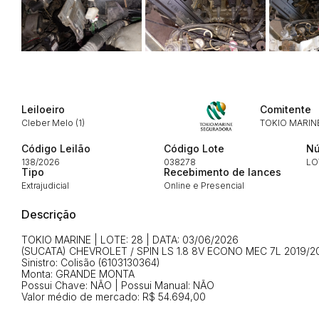
Habilite-se para efetu
Leiloeiro
Comitente
Cleber Melo (1)
TOKIO MARIN
Código Leilão
Código Lote
Nú
138/2026
038278
LO
Tipo
Recebimento de lances
Extrajudicial
Online e Presencial
Envie sua Proposta
Descrição
TOKIO MARINE | LOTE: 28 | DATA: 03/06/2026
(SUCATA) CHEVROLET / SPIN LS 1.8 8V ECONO MEC 7L 2019/2
Sinistro: Colisão (6103130364)
Monta: GRANDE MONTA
Possui Chave: NÃO | Possui Manual: NÃO
Valor médio de mercado: R$ 54.694,00