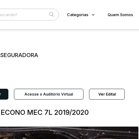
Categorias
Quem Somos
Imóveis
Home
Subcategoria
Esta
Terreno/Lote
Eventos
Veículos
E SEGURADORA
Fale Conosco
Carros
Motos
Faixa
Pesados
Judiciais
Extrajudiciais
Utilitário
R$
r
Acesse o Auditório Virtual
Ver Edital
V ECONO MEC 7L 2019/2020