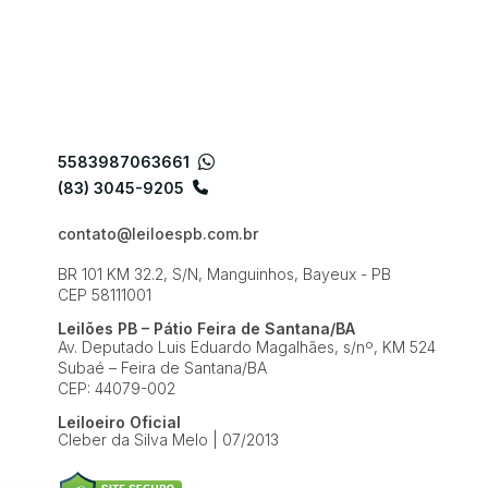
5583987063661
(83) 3045-9205
contato@leiloespb.com.br
BR 101 KM 32.2, S/N, Manguinhos, Bayeux - PB
CEP 58111001
Leilões PB – Pátio Feira de Santana/BA
Av. Deputado Luis Eduardo Magalhães, s/nº, KM 524
Subaé – Feira de Santana/BA
CEP: 44079-002
Leiloeiro Oficial
Cleber da Silva Melo | 07/2013