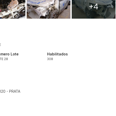
+4
ar lances ou propostas
E
mero Lote
Habilitados
TE 28
308
Histórico de Propostas
(Art. 895,
Data
Usuário
Clique aqui para fazer login
14/04/2025 18:43:11
TIAGOFELIPE
020 - PRATA
14/04/2025 18:43:11
TIAGOFELIPE
14/04/2025 18:43:11
TIAGOFELIPE