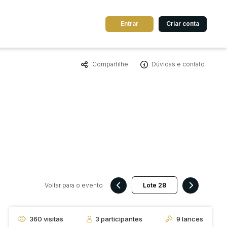
Entrar
Criar conta
Compartilhe
Dúvidas e contato
dos
Cidade
 de valor
até
R$
Pesquisar
Voltar para o evento
360
visitas
3
participantes
9
lances