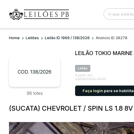
Home
Leilões
Leilão ID 1969 / 138/2026
Anúncio ID 38278
Busca por palavra-chave
Categoria
LEILÃO TOKIO MARIN
Bairro
Comitente
Leilão
COD. 138/2026
A partir das
03/06/2026 14:00
Faça login
para se habilita
96 lotes
(SUCATA) CHEVROLET / SPIN LS 1.8 8