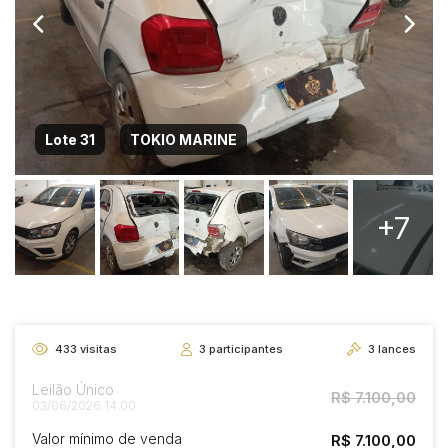
Lote 31
TOKIO MARINE
+7
433
visitas
3
participantes
3
lances
Leilão Único
R$ 7.100,00
03/06/2026 14:00
Valor mínimo de venda
R$ 7.100,00