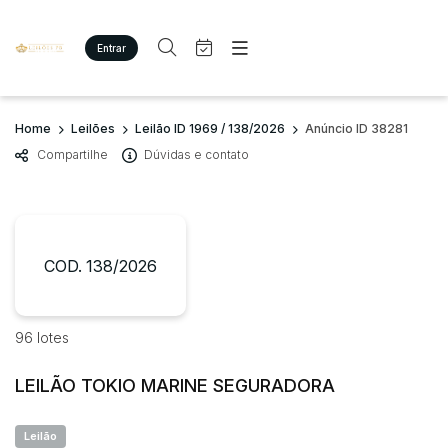
Entrar
Criar conta
Entrar
Site
Busca por palavra-chave
Home
Leilões
Leilão ID 1969 / 138/2026
Anúncio ID 38281
Agenda
Home
Compartilhe
Dúvidas e contato
Quem Somos
Quem Somos
Categoria
Subcategoria
Eventos
Contato
Fale Conosco
Busca por categoria
Estados
Cidade
COD. 138/2026
Imóveis
Terreno/Lote
Veículos
Bairro
Comitente
96 lotes
Carros
Motos
LEILÃO TOKIO MARINE SEGURADORA
Judiciais
Extrajudiciais
Pesados
Faixa de valor
Utilitário
Leilão
R$
R$
até