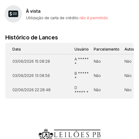
À vista
Utilização de carta de crédito
não é permitido
.
Histórico de Lances
Data
Usuário
Parcelamento
Automá
A *****
03/06/2026 15:08:28
Não
Não
*
B *****
03/06/2026 13:08:56
Não
Não
*
D
02/06/2026 22:28:48
Não
Não
***** *