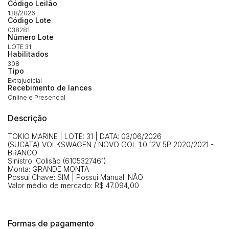
Código Leilão
Habilite-se para efetuar lances ou
138/2026
Histórico de Propostas
propostas
Código Lote
Envie sua Proposta
038281
Número Lote
(Art. 895, CPC)
Data
Usuário
Valor
LOTE 31
Habilitados
14/04/2025 18:43:11
TIAGOFELIPE
R$ 1,00
308
Clique aqui para fazer login
Tipo
14/04/2025 18:43:11
TIAGOFELIPE
R$ 1,00
Extrajudicial
Recebimento de lances
14/04/2025 18:43:11
TIAGOFELIPE
R$ 1,00
Online e Presencial
Descrição
TOKIO MARINE | LOTE: 31 | DATA: 03/06/2026
(SUCATA) VOLKSWAGEN / NOVO GOL 1.0 12V 5P 2020/2021 -
BRANCO
Sinistro: Colisão (6105327461)
Monta: GRANDE MONTA
Possui Chave: SIM | Possui Manual: NÃO
Valor médio de mercado: R$ 47.094,00
Formas de pagamento