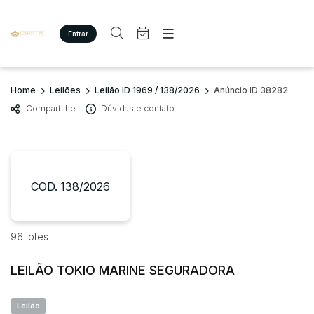
Entrar
Criar conta
Entrar
Site
Busca por palavra-chave
Home
Leilões
Leilão ID 1969 / 138/2026
Anúncio ID 38282
Agenda
Home
Compartilhe
Dúvidas e contato
Quem Somos
Quem Somos
Categoria
Subcategoria
Eventos
Contato
Fale Conosco
Busca por categoria
Estados
Cidade
COD. 138/2026
Imóveis
Terreno/Lote
Veículos
Bairro
Comitente
96 lotes
Carros
Motos
LEILÃO TOKIO MARINE SEGURADORA
Judiciais
Extrajudiciais
Pesados
Faixa de valor
Utilitário
Leilão
R$
R$
até