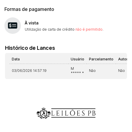
Formas de pagamento
À vista
Utilização de carta de crédito
não é permitido
.
Histórico de Lances
Data
Usuário
Parcelamento
Automá
M
03/06/2026 14:57:19
Não
Não
***** *