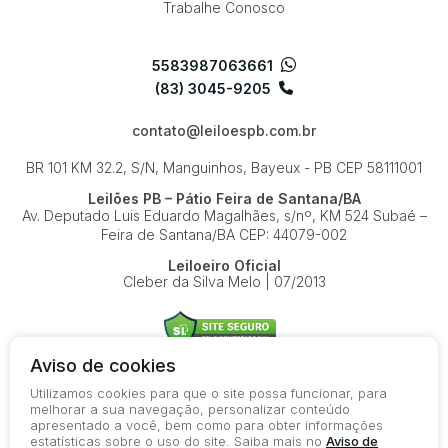
Trabalhe Conosco
5583987063661
(83) 3045-9205
contato@leiloespb.com.br
BR 101 KM 32.2, S/N, Manguinhos, Bayeux - PB
CEP 58111001
Leilões PB – Pátio Feira de Santana/BA
Av. Deputado Luis Eduardo Magalhães, s/nº, KM 524
Subaé –
Feira de Santana/BA
CEP: 44079-002
Leiloeiro Oficial
Cleber da Silva Melo | 07/2013
Aviso de cookies
Utilizamos cookies para que o site possa funcionar, para
© 2026-present - Todos os direitos reservados
melhorar a sua navegação, personalizar conteúdo
apresentado a você, bem como para obter informações
Política de Privacidade
estatísticas sobre o uso do site. Saiba mais no
Aviso de