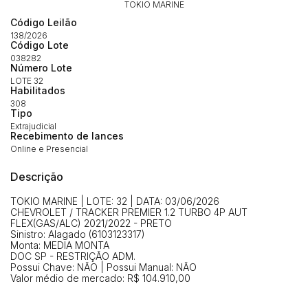
TOKIO MARINE
Histórico de Propostas
propostas
Envie sua Proposta
Código Leilão
(Art. 895, CPC)
138/2026
Data
Usuário
Valor
Código Lote
038282
14/04/2025 18:43:11
TIAGOFELIPE
R$ 1,00
Número Lote
Clique aqui para fazer login
14/04/2025 18:43:11
TIAGOFELIPE
R$ 1,00
LOTE 32
Habilitados
14/04/2025 18:43:11
TIAGOFELIPE
R$ 1,00
308
Tipo
Extrajudicial
Recebimento de lances
Online e Presencial
Descrição
TOKIO MARINE | LOTE: 32 | DATA: 03/06/2026
CHEVROLET / TRACKER PREMIER 1.2 TURBO 4P AUT
FLEX(GAS/ALC) 2021/2022 - PRETO
Sinistro: Alagado (6103123317)
Monta: MEDIA MONTA
DOC SP - RESTRIÇÃO ADM.
Possui Chave: NÃO | Possui Manual: NÃO
Valor médio de mercado: R$ 104.910,00