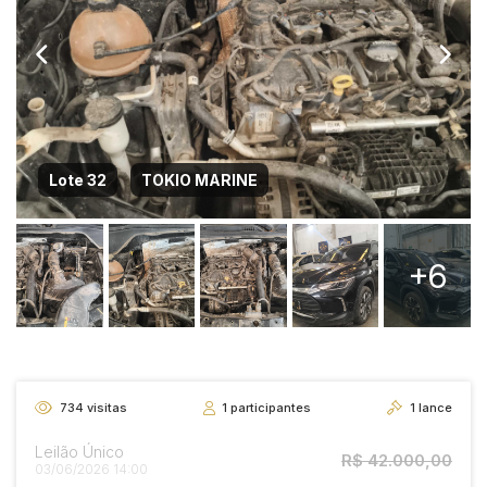
Lote 32
TOKIO MARINE
+6
734
visitas
1
participantes
1
lance
Leilão Único
R$ 42.000,00
03/06/2026 14:00