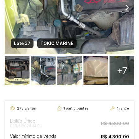
Lote 37
TOKIO MARINE
+7
273
visitas
1
participantes
1
lance
Leilão Único
R$ 4.300,00
03/06/2026 14:00
Valor mínimo de venda
R$ 4.300,00