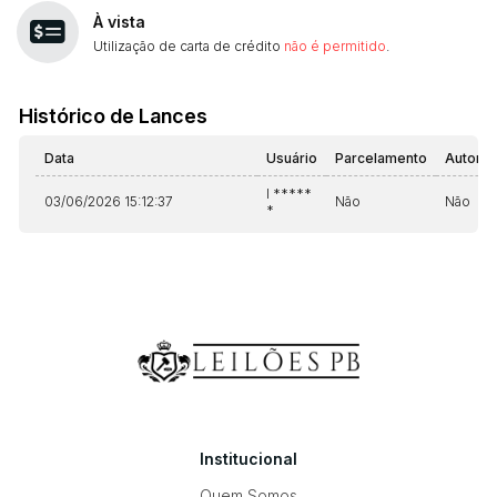
À vista
Utilização de carta de crédito
não é permitido
.
Histórico de Lances
Data
Usuário
Parcelamento
Automá
I *****
03/06/2026 15:12:37
Não
Não
*
Institucional
Quem Somos