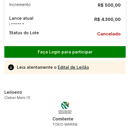
Incremento
R$ 500,00
Lance atual
R$ 4.300,00
I ***** *
Status do Lote
Cancelado
Faça Login
para participar
Leia atentamente o
Edital de Leilão
Leiloeiro
Cleber Melo (1)
Comitente
Habilite-se para efetuar lances ou
TOKIO MARINE
Histórico de Propostas
propostas
Envie sua Proposta