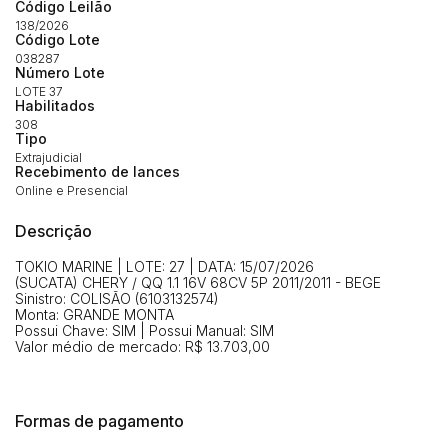
Código Leilão
(Art. 895, CPC)
Data
Usuário
Valor
138/2026
Código Lote
14/04/2025 18:43:11
TIAGOFELIPE
R$ 1,00
038287
Número Lote
Clique aqui para fazer login
14/04/2025 18:43:11
TIAGOFELIPE
R$ 1,00
LOTE 37
Habilitados
14/04/2025 18:43:11
TIAGOFELIPE
R$ 1,00
308
Tipo
Extrajudicial
Recebimento de lances
Online e Presencial
Descrição
TOKIO MARINE | LOTE: 27 | DATA: 15/07/2026
(SUCATA) CHERY / QQ 1.1 16V 68CV 5P 2011/2011 - BEGE
Sinistro: COLISÃO (6103132574)
Monta: GRANDE MONTA
Possui Chave: SIM | Possui Manual: SIM
Valor médio de mercado: R$ 13.703,00
Formas de pagamento