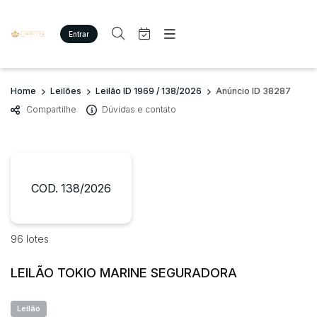
Entrar
Criar conta
Entrar
Site
Busca por palavra-chave
Home
Leilões
Leilão ID 1969 / 138/2026
Anúncio ID 38287
Agenda
Home
Compartilhe
Dúvidas e contato
Quem Somos
Quem Somos
Categoria
Subcategoria
Eventos
Contato
Fale Conosco
Busca por categoria
Estados
Cidade
COD. 138/2026
Imóveis
Terreno/Lote
Veículos
Bairro
Comitente
96 lotes
Carros
Motos
LEILÃO TOKIO MARINE SEGURADORA
Judiciais
Extrajudiciais
Pesados
Faixa de valor
Utilitário
Leilão
R$
R$
até