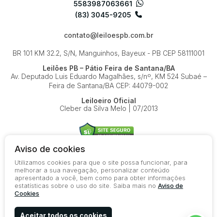
5583987063661
(83) 3045-9205
contato@leiloespb.com.br
BR 101 KM 32.2, S/N, Manguinhos, Bayeux - PB
CEP 58111001
Leilões PB – Pátio Feira de Santana/BA
Av. Deputado Luis Eduardo Magalhães, s/nº, KM 524
Subaé –
Feira de Santana/BA
CEP: 44079-002
Leiloeiro Oficial
Cleber da Silva Melo | 07/2013
Aviso de cookies
Utilizamos cookies para que o site possa funcionar, para
© 2026-present - Todos os direitos reservados
melhorar a sua navegação, personalizar conteúdo
apresentado a você, bem como para obter informações
Política de Privacidade
estatísticas sobre o uso do site. Saiba mais no
Aviso de
Aviso de Cookies
Cookies
Termos de Uso
Aceitar todos os cookies