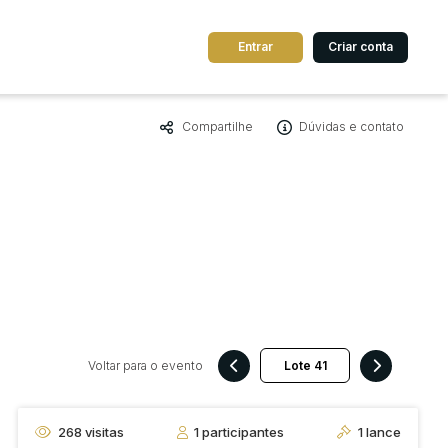
Entrar
Criar conta
Compartilhe
Dúvidas e contato
dos
Cidade
 de valor
até
R$
Pesquisar
Voltar para o evento
268
visitas
1
participantes
1
lance