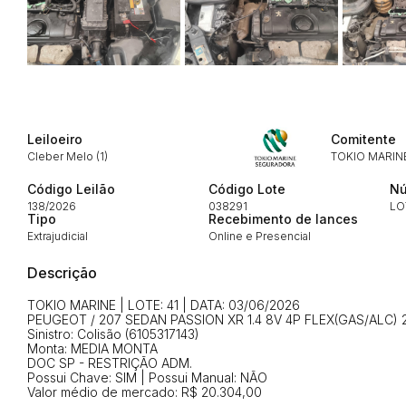
Envie sua Proposta
Leiloeiro
Comitente
Cleber Melo (1)
TOKIO MARIN
Código Leilão
Código Lote
Nú
138/2026
038291
LO
Tipo
Recebimento de lances
Extrajudicial
Online e Presencial
Descrição
TOKIO MARINE | LOTE: 41 | DATA: 03/06/2026
PEUGEOT / 207 SEDAN PASSION XR 1.4 8V 4P FLEX(GAS/ALC) 2
Sinistro: Colisão (6105317143)
Monta: MEDIA MONTA
DOC SP - RESTRIÇÃO ADM.
Possui Chave: SIM | Possui Manual: NÃO
Valor médio de mercado: R$ 20.304,00