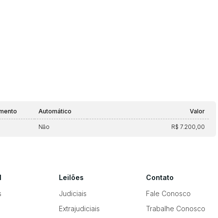
amento
Automático
Valor
Não
R$ 7.200,00
l
Leilões
Contato
s
Judiciais
Fale Conosco
Extrajudiciais
Trabalhe Conosco