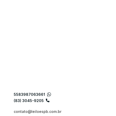
5583987063661
(83) 3045-9205
contato@leiloespb.com.br