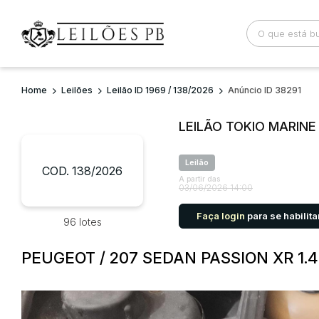
Home
Leilões
Leilão ID 1969 / 138/2026
Anúncio ID 38291
Busca por palavra-chave
Categoria
LEILÃO TOKIO MARIN
Bairro
Comitente
Leilão
COD. 138/2026
A partir das
03/06/2026 14:00
Faça login
para se habilita
96 lotes
PEUGEOT / 207 SEDAN PASSION XR 1.4 