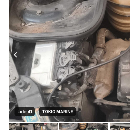
Lote 41
TOKIO MARINE
Habilite-se para efetu