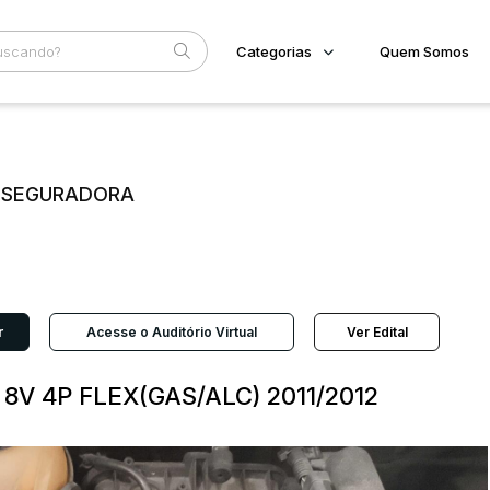
Categorias
Quem Somos
Imóveis
Home
Subcategoria
Esta
Terreno/Lote
Eventos
Veículos
E SEGURADORA
Fale Conosco
Carros
Motos
Faixa
Pesados
Judiciais
Extrajudiciais
Utilitário
R$
r
Acesse o Auditório Virtual
Ver Edital
8V 4P FLEX(GAS/ALC) 2011/2012