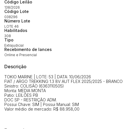
Envie sua Proposta
Código Leilão
138/2026
(Art. 895, CPC)
Data
Usuário
Valor
Código Lote
038296
14/04/2025 18:43:11
TIAGOFELIPE
R$ 1,00
Número Lote
Clique aqui para fazer login
LOTE 46
14/04/2025 18:43:11
TIAGOFELIPE
R$ 1,00
Habilitados
308
14/04/2025 18:43:11
TIAGOFELIPE
R$ 1,00
Tipo
Extrajudicial
Recebimento de lances
Online e Presencial
Descrição
TOKIO MARINE | LOTE: 53 | DATA: 10/06/2026
FIAT / ARGO TREKKING 1.3 8V AUT FLEX 2025/2025 - BRANCO
Sinistro: COLISÃO (6363110505)
Monta: MEDIA MONTA
Patio: LEILÕES PB
DOC SP - RESTRIÇÃO ADM.
Possui Chave: SIM | Possui Manual: SIM
Valor médio de mercado: R$ 88.958,00