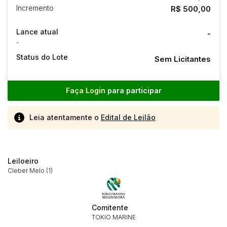
Incremento
R$ 500,00
Lance atual
-
-
Status do Lote
Sem Licitantes
Faça Login
para participar
Leia atentamente o
Edital de Leilão
Leiloeiro
Cleber Melo (1)
Comitente
Habilite-se para efetuar lances ou
TOKIO MARINE
Histórico de Propostas
propostas