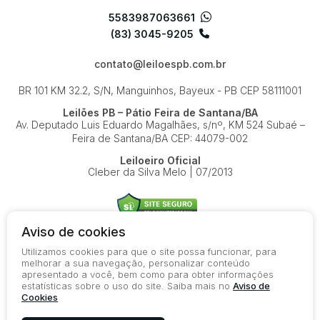
5583987063661
(83) 3045-9205
contato@leiloespb.com.br
BR 101 KM 32.2, S/N, Manguinhos, Bayeux - PB
CEP 58111001
Leilões PB – Pátio Feira de Santana/BA
Av. Deputado Luis Eduardo Magalhães, s/nº, KM 524
Subaé –
Feira de Santana/BA
CEP: 44079-002
Leiloeiro Oficial
Cleber da Silva Melo | 07/2013
Aviso de cookies
Utilizamos cookies para que o site possa funcionar, para
© 2026-present - Todos os direitos reservados
melhorar a sua navegação, personalizar conteúdo
apresentado a você, bem como para obter informações
Política de Privacidade
estatísticas sobre o uso do site. Saiba mais no
Aviso de
Aviso de Cookies
Cookies
Termos de Uso