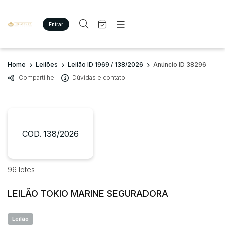
Entrar
Criar conta
Entrar
Site
Busca por palavra-chave
Home
Leilões
Leilão ID 1969 / 138/2026
Anúncio ID 38296
Agenda
Home
Compartilhe
Dúvidas e contato
Quem Somos
Quem Somos
Categoria
Subcategoria
Eventos
Contato
Fale Conosco
Busca por categoria
Estados
Cidade
COD. 138/2026
Imóveis
Terreno/Lote
Veículos
Bairro
Comitente
96 lotes
Carros
Motos
LEILÃO TOKIO MARINE SEGURADORA
Judiciais
Extrajudiciais
Pesados
Faixa de valor
Utilitário
Leilão
R$
R$
até