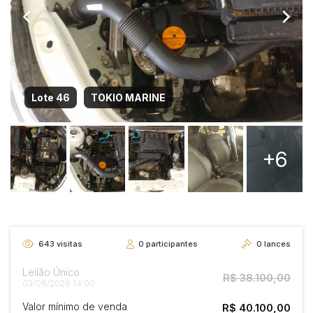
Lote 46
TOKIO MARINE
+6
643
visitas
0
participantes
0
lances
Leilão Único
R$ 38.100,00
03/06/2026 14:00
Valor mínimo de venda
R$ 40.100,00