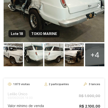
Lote 18
TOKIO MARINE
+4
1.873
visitas
2
participantes
3
lances
Leilão Único
R$ 1.900,00
03/06/2026 14:00
Valor mínimo de venda
R$ 2.100,00