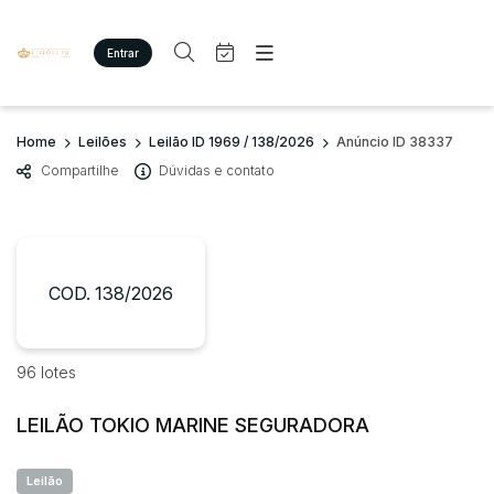
Entrar
Criar conta
Entrar
Site
Busca por palavra-chave
Home
Leilões
Leilão ID 1969 / 138/2026
Anúncio ID 38337
Agenda
Home
Compartilhe
Dúvidas e contato
Quem Somos
Quem Somos
Categoria
Subcategoria
Eventos
Contato
Fale Conosco
Busca por categoria
Estados
Cidade
COD. 138/2026
Imóveis
Terreno/Lote
Veículos
Bairro
Comitente
96 lotes
Carros
Motos
LEILÃO TOKIO MARINE SEGURADORA
Judiciais
Extrajudiciais
Pesados
Faixa de valor
Utilitário
Leilão
R$
R$
até