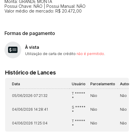
Monta: GRANDE MONTA
Possui Chave: NÃO | Possui Manual: NÃO
Valor médio de mercado: R$ 20.472,00
Formas de pagamento
À vista
Utilização de carta de crédito
não é permitido
.
Histórico de Lances
Data
Usuário
Parcelamento
Automá
T *****
05/06/2026 07:21:32
Não
Não
*
S *****
04/06/2026 14:28:41
Não
Não
*
T *****
04/06/2026 11:25:04
Não
Não
*