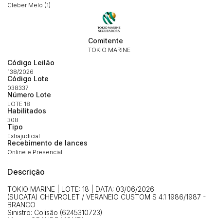
Cleber Melo (1)
Habilite-se para efetuar lances ou
Comitente
Histórico de Propostas
propostas
TOKIO MARINE
Envie sua Proposta
Código Leilão
(Art. 895, CPC)
Data
Usuário
Valor
138/2026
Código Lote
14/04/2025 18:43:11
TIAGOFELIPE
R$ 1,00
038337
Número Lote
Clique aqui para fazer login
14/04/2025 18:43:11
TIAGOFELIPE
R$ 1,00
LOTE 18
Habilitados
14/04/2025 18:43:11
TIAGOFELIPE
R$ 1,00
308
Tipo
Extrajudicial
Recebimento de lances
Online e Presencial
Descrição
TOKIO MARINE | LOTE: 18 | DATA: 03/06/2026
(SUCATA) CHEVROLET / VERANEIO CUSTOM S 4.1 1986/1987 -
BRANCO
Sinistro: Colisão (6245310723)