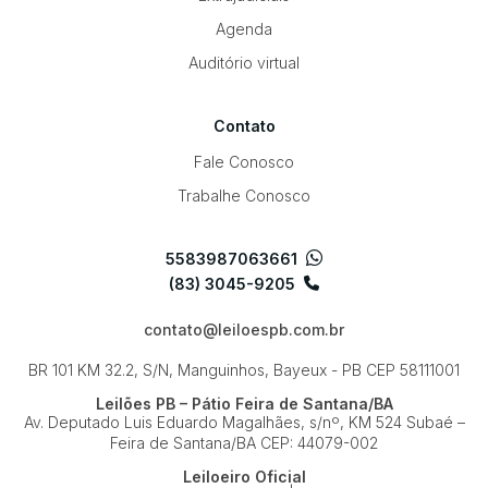
Agenda
Auditório virtual
Contato
Fale Conosco
Trabalhe Conosco
5583987063661
(83) 3045-9205
contato@leiloespb.com.br
BR 101 KM 32.2, S/N, Manguinhos, Bayeux - PB
CEP 58111001
Leilões PB – Pátio Feira de Santana/BA
Av. Deputado Luis Eduardo Magalhães, s/nº, KM 524
Subaé –
Feira de Santana/BA
CEP: 44079-002
Leiloeiro Oficial