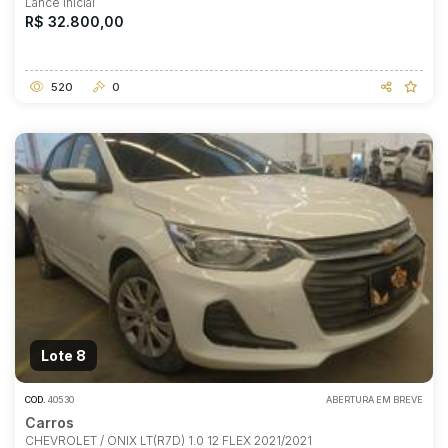
Lance Inicial
R$ 32.800,00
520
0
Lote 8
COD.
40530
ABERTURA EM BREVE
Carros
CHEVROLET / ONIX LT(R7D) 1.0 12 FLEX 2021/2021