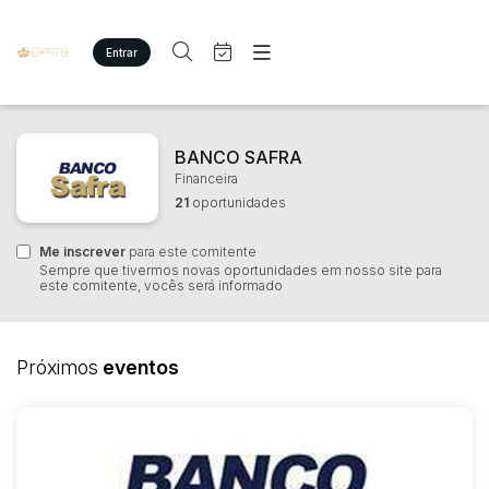
Entrar
Criar conta
Entrar
Site
Busca por palavra-chave
Agenda
Home
BANCO SAFRA
Quem Somos
Financeira
Quem Somos
21
oportunidades
Categoria
Subcategoria
Eventos
Contato
Fale Conosco
Me inscrever
Busca por categoria
para este comitente
Sempre que tivermos novas oportunidades em nosso site para
Estados
Cidade
este comitente, vocês será informado
Imóveis
Terreno/Lote
Veículos
Bairro
Comitente
Próximos
eventos
Carros
Motos
Judiciais
Extrajudiciais
Pesados
Faixa de valor
Utilitário
R$
R$
até