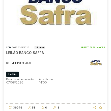
Pesquisar
COD.
2032 / 201/2026
22 lotes
ABERTO PARA LANCES
LEILÃO BANCO SAFRA
ONLINE E PRESENCIAL
Leilão
Data do encerramento
A partir das
07/08/2026
14:00
Data do encerramento
A partir das
07/08/2026
14:00
36749
51
0
3