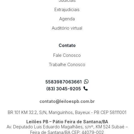
Judiciais
Extrajudiciais
Agenda
Auditório virtual
Contato
Fale Conosco
Trabalhe Conosco
5583987063661
(83) 3045-9205
contato@leiloespb.com.br
BR 101 KM 32.2, S/N, Manguinhos, Bayeux - PB
CEP 58111001
Leilões PB – Pátio Feira de Santana/BA
Av. Deputado Luis Eduardo Magalhães, s/nº, KM 524
Subaé –
Feira de Santana/BA
CEP: 44079-002