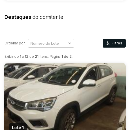
Destaques
do comitente
Ordenar por:
Filtros
Exibindo
1
a
12
de
21
itens. Página
1 de 2
.
Lote 1