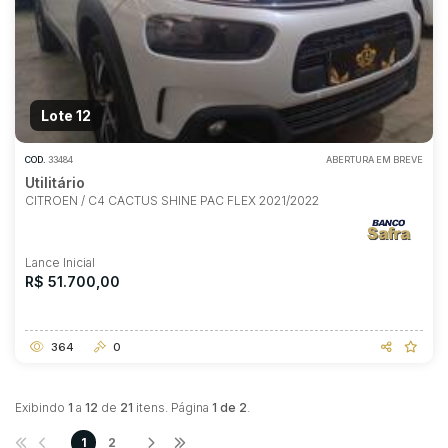
Lote 12
COD.
33484
ABERTURA EM BREVE
Utilitário
CITROEN / C4 CACTUS SHINE PAC FLEX 2021/2022
Lance Inicial
R$ 51.700,00
364
0
Exibindo
1
a
12
de
21
itens. Página
1 de 2
.
1
2