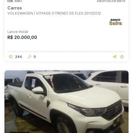
COD.
30962
ABERTURA EM BREVE
Carros
VOLKSWAGEN / VOYAGE (I-TREND) G5 FLEX 2011/2012
Lance Inicial
R$ 20.000,00
244
0