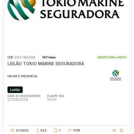
Pesquisar
COD.
2023 / 192/2026
107 lotes
ABERTO PARA LANCES
LEILÃO TOKIO MARINE SEGURADORA
ONLINE E PRESENCIAL
Leilão
Data do encerramento
A partir das
07/08/2026
14:00
Data do encerramento
A partir das
07/08/2026
14:00
372550
552
1
1119