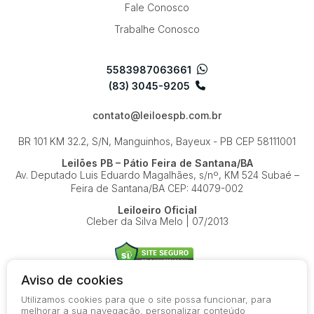
Fale Conosco
Trabalhe Conosco
5583987063661
(83) 3045-9205
contato@leiloespb.com.br
BR 101 KM 32.2, S/N, Manguinhos, Bayeux - PB
CEP 58111001
Leilões PB – Pátio Feira de Santana/BA
Av. Deputado Luis Eduardo Magalhães, s/nº, KM 524
Subaé –
Feira de Santana/BA
CEP: 44079-002
Leiloeiro Oficial
Cleber da Silva Melo | 07/2013
Aviso de cookies
Utilizamos cookies para que o site possa funcionar, para
© 2026-present - Todos os direitos reservados
melhorar a sua navegação, personalizar conteúdo