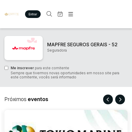
Entrar
Criar conta
Entrar
Site
Busca por palavra-chave
Agenda
Home
MAPFRE SEGUROS GERAIS - 52
Quem Somos
Quem Somos
Seguradora
Categoria
Subcategoria
Eventos
Contato
Fale Conosco
Me inscrever
Busca por categoria
para este comitente
Sempre que tivermos novas oportunidades em nosso site para
Estados
Cidade
este comitente, vocês será informado
Imóveis
Terreno/Lote
Veículos
Bairro
Comitente
Próximos
eventos
Carros
Motos
Judiciais
Extrajudiciais
Pesados
Faixa de valor
Utilitário
R$
R$
até