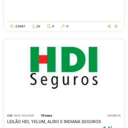
Data do encerramento
A partir das
07/08/2026
14:00
22661
25
0
0
COD.
2033 / 202/2026
75 lotes
EM BREVE
LEILÃO HDI, YELUM, ALIRO E INDIANA SEGUROS