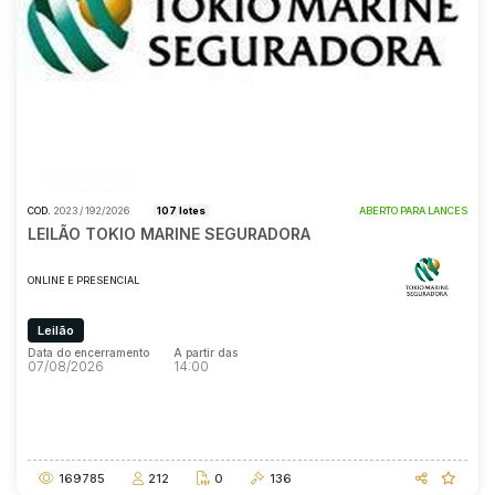
Pesquisar
COD.
2023 / 192/2026
107 lotes
ABERTO PARA LANCES
LEILÃO TOKIO MARINE SEGURADORA
ONLINE E PRESENCIAL
Leilão
Data do encerramento
A partir das
07/08/2026
14:00
Data do encerramento
A partir das
07/08/2026
14:00
169785
212
0
136