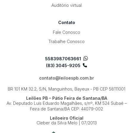
Auditório virtual
Contato
Fale Conosco
Trabalhe Conosco
5583987063661
(83) 3045-9205
contato@leiloespb.com.br
BR 101 KM 32.2, S/N, Manguinhos, Bayeux - PB
CEP 58111001
Leilões PB – Pátio Feira de Santana/BA
Av. Deputado Luis Eduardo Magalhães, s/nº, KM 524
Subaé –
Feira de Santana/BA
CEP: 44079-002
Leiloeiro Oficial
Cleber da Silva Melo | 07/2013