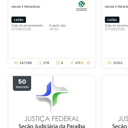
ONLINE E PRESENCIAL
ONLINE E PRESEN
Leilão
Leilão
Data do encerramento
A partir das
Data do encerr
07/08/2026
14:00
07/08/2026
Data do encerramento
A partir das
Data do encerr
07/08/2026
14:00
07/08/2026
247295
278
0
211
31252
50
desconto