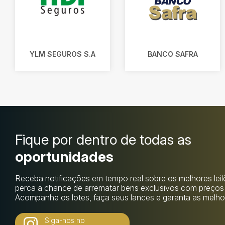
YLM SEGUROS S.A
BANCO SAFRA
Fique por dentro de todas as
oportunidades
Receba notificações em tempo real sobre os melhores lei
perca a chance de arrematar bens exclusivos com preços i
Acompanhe os lotes, faça seus lances e garanta as melhor
Siga-nos no