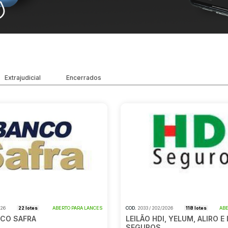
Extrajudicial
Encerrados
026
22 lotes
ABERTO PARA LANCES
COD.
2033 / 202/2026
118 lotes
ABE
NCO SAFRA
LEILÃO HDI, YELUM, ALIRO E
SEGUROS