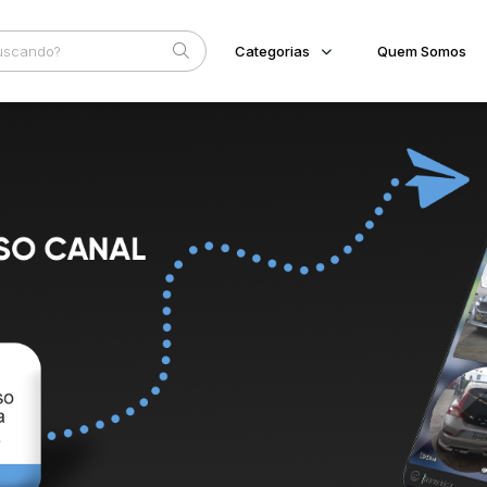
Categorias
Quem Somos
Imóveis
Home
Subcategoria
Esta
Terreno/Lote
Eventos
Veículos
Fale Conosco
Carros
Motos
Faixa
Pesados
Judiciais
Extrajudiciais
Utilitário
R$