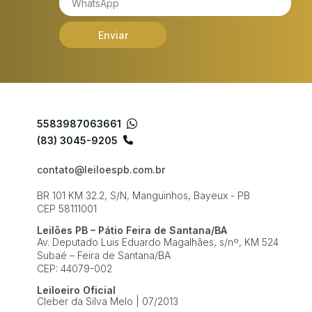
Enviar
5583987063661
(83) 3045-9205
contato@leiloespb.com.br
BR 101 KM 32.2, S/N, Manguinhos, Bayeux - PB
CEP 58111001
Leilões PB – Pátio Feira de Santana/BA
Av. Deputado Luis Eduardo Magalhães, s/nº, KM 524
Subaé – Feira de Santana/BA
CEP: 44079-002
Leiloeiro Oficial
Cleber da Silva Melo | 07/2013