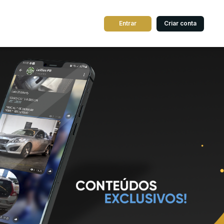
Entrar
Criar conta
dos
Cidade
 de valor
até
R$
Pesquisar