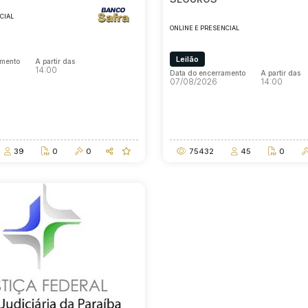
CIAL
ONLINE E PRESENCIAL
Leilão
amento
A partir das
14:00
Data do encerramento
A partir das
07/08/2026
14:00
amento
A partir das
14:00
Data do encerramento
A partir das
07/08/2026
14:00
39
0
0
75432
45
0