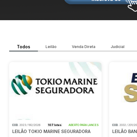
Todos
Leilão
Venda Direta
Judicial
COD.
2023 / 192/2026
107 lotes
ABERTO PARA LANCES
COD.
2032 / 201/2
LEILÃO TOKIO MARINE SEGURADORA
LEILÃO BA