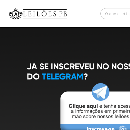
Busca por palavra-chave
Categoria
Bairro
Comitente