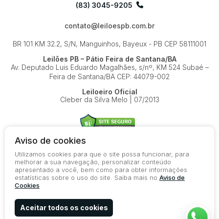
(83) 3045-9205
contato@leiloespb.com.br
BR 101 KM 32.2, S/N, Manguinhos, Bayeux - PB
CEP 58111001
Leilões PB – Pátio Feira de Santana/BA
Av. Deputado Luis Eduardo Magalhães, s/nº, KM 524
Subaé –
Feira de Santana/BA
CEP: 44079-002
Leiloeiro Oficial
Cleber da Silva Melo | 07/2013
Aviso de cookies
Utilizamos cookies para que o site possa funcionar, para
© 2026-present - Todos os direitos reservados
melhorar a sua navegação, personalizar conteúdo
apresentado a você, bem como para obter informações
Política de Privacidade
estatísticas sobre o uso do site. Saiba mais no
Aviso de
Aviso de Cookies
Cookies
Termos de Uso
Aceitar todos os cookies